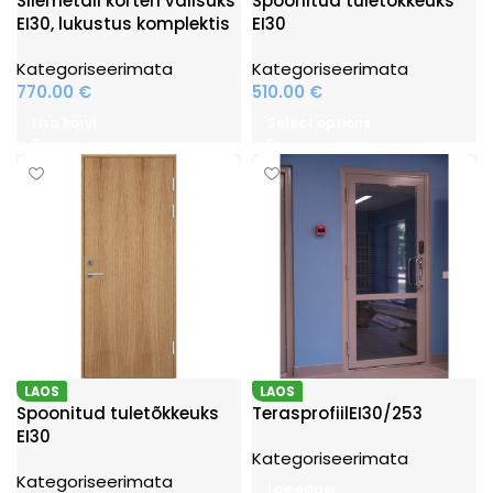
Silemetall korteri välisuks
Spoonitud tuletõkkeuks
EI30, lukustus komplektis
EI30
Kategoriseerimata
Kategoriseerimata
770.00
€
510.00
€
Lisa korvi
Select options
LAOS
LAOS
Spoonitud tuletõkkeuks
TerasprofiilEI30/253
EI30
Kategoriseerimata
Kategoriseerimata
Loe edasi