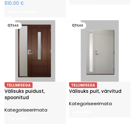
510.00
€
Select options
OTSAS
OTSAS
TELLIMISEGA
TELLIMISEGA
Välisuks puidust,
Välisuks puit, värvitud
spoonitud
Kategoriseerimata
Kategoriseerimata
Loe edasi
Loe edasi