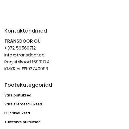
Kontaktandmed
TRANSDOOR OÜ
+372 56560712
info@transdoor.ee
Registrikood 16991174
KMKR nr EE102740093
Tootekategooriad
Välis puituksed
Välis silemetalluksed
Puit siseuksed
Tuletõkke puituksed