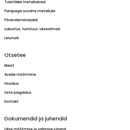
Tuletõkke metalluksed
Panipaiga soodne metalluks
Põrandamaterjalid
Lukustus, furnituur, uksesilmad
Leiunurk
Otsetee
Meist
Avade mõõtmine
Hooldus
Uste paigaldus
Kontakt
Dokumendid ja juhendid
Ukse mõõtmise ja valimise juhend