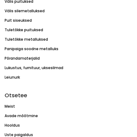
Välis puituksed
Välis silemetalluksed
Puit siseuksed
Tuletõkke puituksed
Tuletõkke metalluksed
Panipaiga soodne metalluks
Põrandamaterjalid
Lukustus, furnituur, uksesilmad
Leiunurk
Otsetee
Meist
Avade mõõtmine
Hooldus
Uste paigaldus