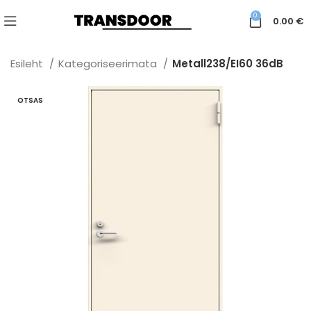
0
0.00
€
Esileht
Kategoriseerimata
Metall238/EI60 36dB
OTSAS