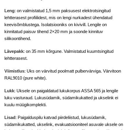
Leng
: on valmistatud 1,5 mm paksusest elektrotsingitud
lehtterasest profiilidest, mis on lengi nurkadest ühendatud
keevisõmblustega.
Isolatsiooniks on kivivill. Lengile on
kinnitatud paisuv tihend 2×20 mm ja soonde kinnituv
silikoontihend.
Lävepakk
: on 35 mm kõrgune. Valmistatud kuumtsingitud
lehtterasest.
Viimistlus
: Uks on värvitud poolmatt pulbervärviga. Värvitoon
RAL9010 (pure white).
Lukk
: Uksele on paigaldatud lukukorpus ASSA 565 ja lengile
luku vasturaud. Lukusüdamik, südamikukatted ja ukselink ei
kuulu
müügikomplekti.
Lisad
: Paigalduspilu katvad piirdeliistud, lukusüdamik,
südamikukatted, ukselink, evakuatsiooniteel asuvale uksele on