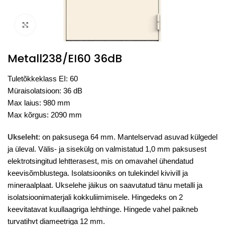
Click to enlarge
Metall238/EI60 36dB
Tuletõkkeklass EI: 60
Müraisolatsioon: 36 dB
Max laius: 980 mm
Max kõrgus: 2090 mm
Ukseleht
: on paksusega 64 mm. Mantelservad asuvad külgedel
ja üleval. Välis- ja sisekülg on valmistatud 1,0 mm paksusest
elektrotsingitud lehtterasest, mis on omavahel ühendatud
keevisõmblustega. Isolatsiooniks on tulekindel kivivill ja
mineraalplaat. Ukselehe jäikus on saavutatud tänu metalli ja
isolatsioonimaterjali kokkuliimimisele. Hingedeks on 2
keevitatavat kuullaagriga lehthinge. Hingede vahel paikneb
turvatihvt diameetriga 12 mm.