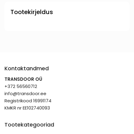
Tootekirjeldus
Kontaktandmed
TRANSDOOR OÜ
+372 56560712
info@transdoor.ee
Registrikood 16991174
KMKR nr EE102740093
Tootekategooriad