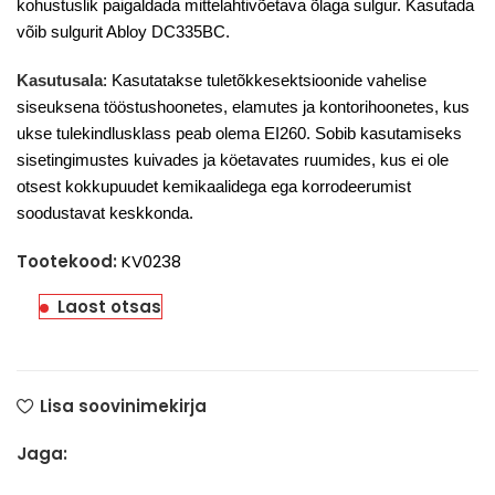
kohustuslik
paigaldada mittelahtivõetava õlaga sulgur. Kasutada
võib sulgurit Abloy DC335BC.
Kasutusala
: Kasutatakse tuletõkkesektsioonide vahelise
siseuksena tööstushoonetes, elamutes ja kontorihoonetes, kus
ukse tulekindlusklass peab olema EI260. Sobib kasutamiseks
sisetingimustes kuivades ja köetavates ruumides, kus ei ole
otsest kokkupuudet kemikaalidega ega korrodeerumist
soodustavat keskkonda.
Tootekood:
KV0238
Laost otsas
Lisa soovinimekirja
Jaga: