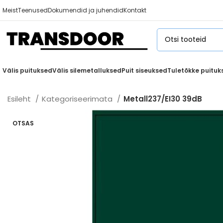
Meist
Teenused
Dokumendid ja juhendid
Kontakt
Välis puituksed
Välis silemetalluksed
Puit siseuksed
Tuletõkke puituk
Esileht
Kategoriseerimata
Metall237/EI30 39dB
OTSAS