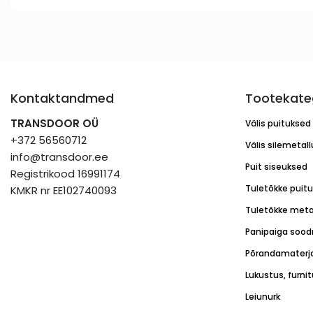
Kontaktandmed
Tootekate
TRANSDOOR OÜ
Välis puituksed
+372 56560712
Välis silemetal
info@transdoor.ee
Puit siseuksed
Registrikood 16991174
Tuletõkke puit
KMKR nr EE102740093
Tuletõkke meta
Panipaiga sood
Põrandamaterja
Lukustus, furni
Leiunurk