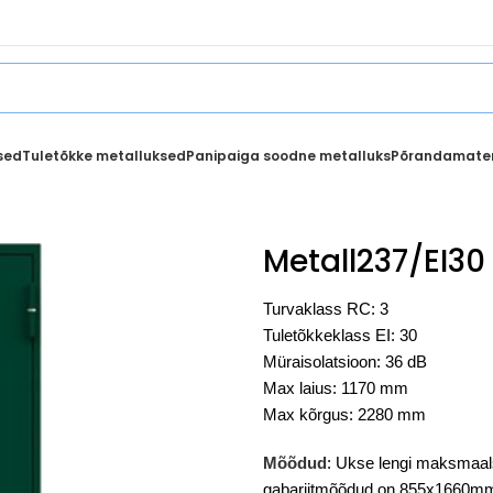
sed
Tuletõkke metalluksed
Panipaiga soodne metalluks
Põrandamater
Metall237/EI30
Turvaklass RC: 3
Tuletõkkeklass EI: 30
Müraisolatsioon: 36 dB
Max laius: 1170 mm
Max kõrgus: 2280 mm
Mõõdud
: Ukse lengi maksmaa
gabariitmõõdud on 855x1660m