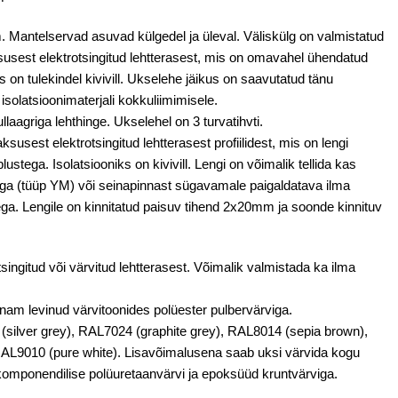
 Mantelservad asuvad külgedel ja üleval. Väliskülg on valmistatud
ksusest
elektrotsingitud lehtterasest, mis on omavahel ühendatud
 on tulekindel kivivill. Ukselehe jäikus on saavutatud tänu
 isolatsioonimaterjali kokkuliimimisele.
laagriga lehthinge. Ukselehel on 3 turvatihvti.
susest elektrotsingitud lehtterasest profiilidest, mis on lengi
blustega.
Isolatsiooniks on kivivill. Lengi on võimalik tellida kas
stuga (tüüp YM) või seinapinnast sügavamale paigaldatava ilma
ega. Lengile on kinnitatud paisuv tihend 2x20mm ja soonde kinnituv
ingitud või värvitud lehtterasest. Võimalik valmistada ka ilma
nam levinud värvitoonides polüester pulbervärviga.
silver grey), RAL7024 (graphite grey), RAL8014 (sepia brown),
AL9010 (pure white). Lisavõimalusena saab uksi värvida kogu
komponendilise polüuretaanvärvi ja epoksüüd kruntvärviga.