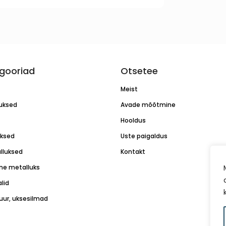
gooriad
Otsetee
Meist
luksed
Avade mõõtmine
Hooldus
uksed
Uste paigaldus
lluksed
Kontakt
ne metalluks
lid
tuur, uksesilmad