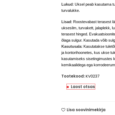
Lukud
: Uksel peab kasutama tu
turvalukke.
Lisad
: Roostevabast terasest lä
uksesilm, turvakett, jalaplekk,
terasest hinged. Evakuatsioonit
õlaga sulgur. Kasutada võib su
Kasutusala
: Kasutatakse tulet
ja kontorihoonetes, kus ukse tu
kasutamiseks sisetingimustes k
kemikaalidega ega korrodeerum
Tootekood:
KV0237
Laost otsas
Lisa soovinimekirja