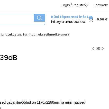
Login / Register
Soovikorv
Küsi täpsemat infot
0
0.00
€
info@transdoor.ee
jalid
Lukustus, furnituur, uksesilmad
Leiunurk
 39dB
lsed gabariitmõõdud on 1170x2280mm ja minimaalsed
m