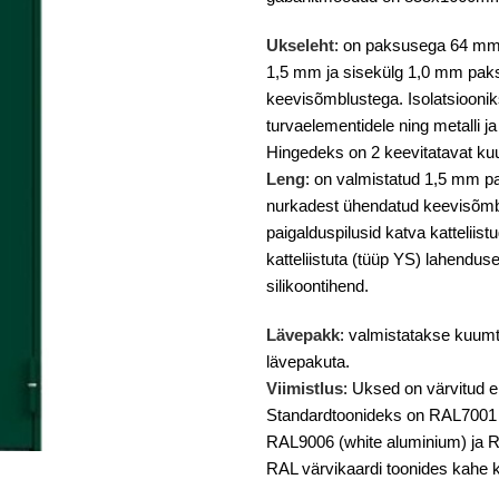
Ukseleht
: on paksusega 64 mm.
1,5 mm ja sisekülg 1,0 mm pa
keevisõmblustega. Isolatsiooniks
turvaelementidele ning metalli ja
Hingedeks on 2 keevitatavat kuul
Leng
: on valmistatud 1,5 mm pak
nurkadest ühendatud keevisõm
paigalduspilusid katva kattelii
katteliistuta (tüüp YS) lahendus
silikoontihend.
Lävepakk
: valmistatakse kuumts
lävepakuta.
Viimistlus
: Uksed on värvitud e
Standardtoonideks on RAL7001 (
RAL9006 (white aluminium) ja R
RAL värvikaardi toonides kahe 