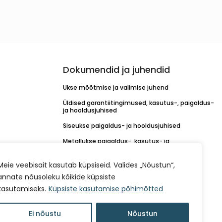
Dokumendid ja juhendid
Ukse mõõtmise ja valimise juhend
Üldised garantiitingimused, kasutus-, paigaldus-
ja hooldusjuhised
Siseukse paigaldus- ja hooldusjuhised
Metallukse paigaldus-, kasutus- ja
hooldusjuhend
KORO linkide paigaldusjuhend
Meie veebisait kasutab küpsiseid. Valides „Nõustun“,
annate nõusoleku kõikide küpsiste
Värvikaardid
kasutamiseks.
Küpsiste kasutamise põhimõtted
Müügitingimused
Isikuandmete töötlemise kord
Ei nõustu
Nõustun