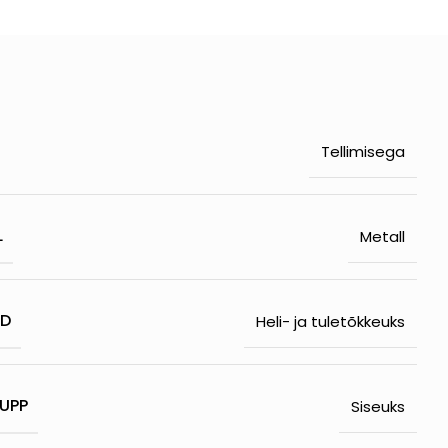
Tellimisega
L
Metall
ED
Heli- ja tuletõkkeuks
UPP
Siseuks