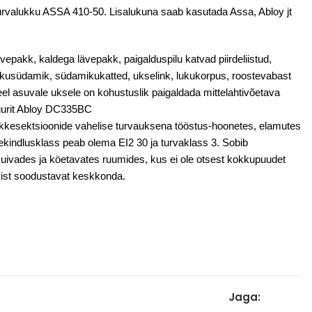
rvalukku ASSA 410-50. Lisalukuna saab kasutada Assa, Abloy jt
vepakk, kaldega lävepakk, paigalduspilu katvad piirdeliistud,
 lukusüdamik, südamikukatted, ukselink, lukukorpus, roostevabast
eel asuvale uksele on kohustuslik paigaldada mittelahtivõetava
lgurit Abloy DC335BC
õkkesektsioonide vahelise turvauksena tööstus-hoonetes, elamutes
lekindlusklass peab olema EI2 30 ja turvaklass 3. Sobib
uivades ja köetavates ruumides, kus ei ole otsest kokkupuudet
ist soodustavat keskkonda.
Jaga: