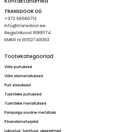
Kontaktandmed
TRANSDOOR OÜ
+372 56560712
info@transdoor.ee
Registrikood 16991174
KMKR nr EE102740093
Tootekategooriad
Välis puituksed
Välis silemetalluksed
Puit siseuksed
Tuletõkke puituksed
Tuletõkke metalluksed
Panipaiga soodne metalluks
Põrandamaterjalid
Lukustus, furnituur, uksesilmad