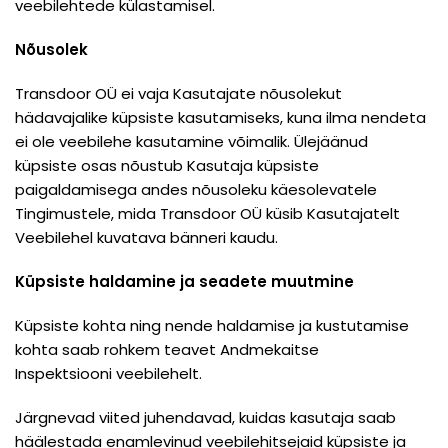
veebilehtede külastamisel.
Nõusolek
Transdoor OÜ ei vaja Kasutajate nõusolekut
hädavajalike küpsiste kasutamiseks, kuna ilma nendeta
ei ole veebilehe kasutamine võimalik. Ülejäänud
küpsiste osas nõustub Kasutaja küpsiste
paigaldamisega andes nõusoleku käesolevatele
Tingimustele, mida Transdoor OÜ küsib Kasutajatelt
Veebilehel kuvatava bänneri kaudu.
Küpsiste haldamine ja seadete muutmine
Küpsiste kohta ning nende haldamise ja kustutamise
kohta saab rohkem teavet Andmekaitse
Inspektsiooni
veebilehelt
.
Järgnevad viited juhendavad, kuidas kasutaja saab
häälestada enamlevinud veebilehitsejaid küpsiste ja