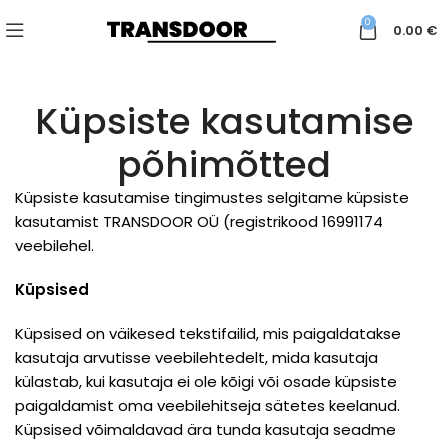
0
0.00
€
Küpsiste kasutamise
põhimõtted
Küpsiste kasutamise tingimustes selgitame küpsiste
kasutamist TRANSDOOR OÜ (registrikood 16991174
veebilehel.
Küpsised
Küpsised on väikesed tekstifailid, mis paigaldatakse
kasutaja arvutisse veebilehtedelt, mida kasutaja
külastab, kui kasutaja ei ole kõigi või osade küpsiste
paigaldamist oma veebilehitseja sätetes keelanud.
Küpsised võimaldavad ära tunda kasutaja seadme