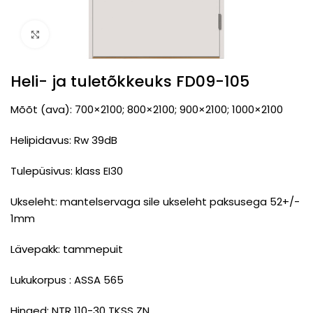
Click to enlarge
Heli- ja tuletõkkeuks FD09-105
Mõõt (ava): 700×2100; 800×2100; 900×2100; 1000×2100
Helipidavus: Rw 39dB
Tulepüsivus: klass EI30
Ukseleht: mantelservaga sile ukseleht paksusega 52+/-
1mm
Lävepakk: tammepuit
Lukukorpus : ASSA 565
Hinged: NTR 110-30 TKSS ZN