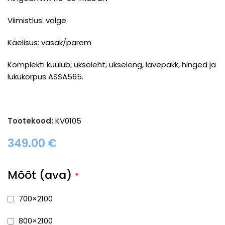
Viimistlus: valge
Käelisus: vasak/parem
Komplekti kuulub; ukseleht, ukseleng, lävepakk, hinged ja
lukukorpus ASSA565.
Tootekood:
KV0105
349.00
€
Mõõt (ava)
*
700×2100
800×2100