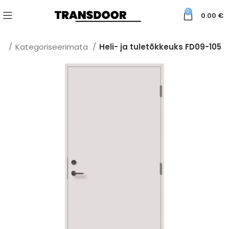
0
0.00
€
ht
Kategoriseerimata
Heli- ja tuletõkkeuks FD09-105