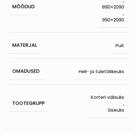
,
MÕÕDUD
890×2090
,
990×2090
MATERJAL
Puit
OMADUSED
Heli- ja tuletõkkeuks
Korteri välisuks
TOOTEGRUPP
,
Siseuks