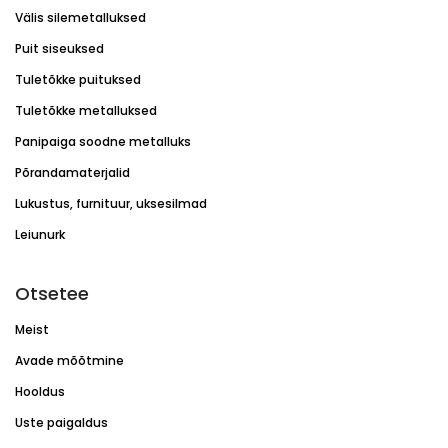
Välis silemetalluksed
Puit siseuksed
Tuletõkke puituksed
Tuletõkke metalluksed
Panipaiga soodne metalluks
Põrandamaterjalid
Lukustus, furnituur, uksesilmad
Leiunurk
Otsetee
Meist
Avade mõõtmine
Hooldus
Uste paigaldus