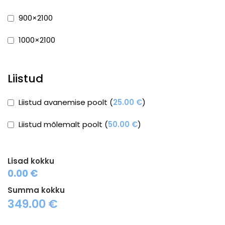
900×2100
1000×2100
Liistud
Liistud avanemise poolt (
25.00
€
)
Liistud mõlemalt poolt (
50.00
€
)
Lisad kokku
0.00 €
Summa kokku
349.00
€