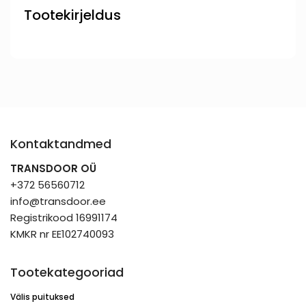
Tootekirjeldus
Kontaktandmed
TRANSDOOR OÜ
+372 56560712
info@transdoor.ee
Registrikood 16991174
KMKR nr EE102740093
Tootekategooriad
Välis puituksed