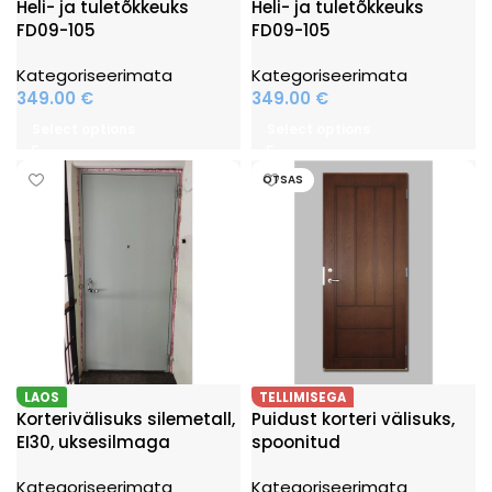
Heli- ja tuletõkkeuks
Heli- ja tuletõkkeuks
FD09-105
FD09-105
Kategoriseerimata
Kategoriseerimata
349.00
€
349.00
€
Select options
Select options
OTSAS
LAOS
TELLIMISEGA
Korterivälisuks silemetall,
Puidust korteri välisuks,
EI30, uksesilmaga
spoonitud
Kategoriseerimata
Kategoriseerimata