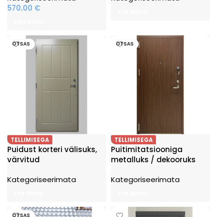
570.00
€
Loe edasi
Lisa korvi
OTSAS
OTSAS
TELLIMISEGA
TELLIMISEGA
Puidust korteri välisuks,
Puitimitatsiooniga
värvitud
metalluks / dekooruks
Kategoriseerimata
Kategoriseerimata
Loe edasi
Loe edasi
OTSAS