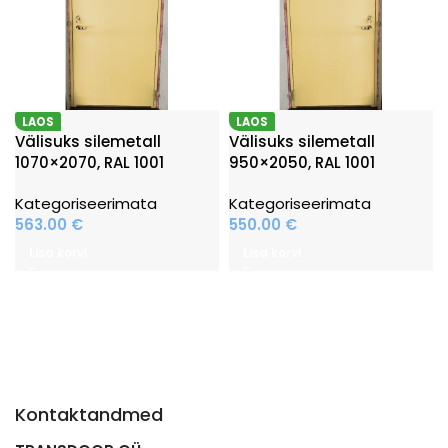
LAOS
LAOS
Välisuks silemetall
Välisuks silemetall
1070×2070, RAL 1001
950×2050, RAL 1001
Kategoriseerimata
Kategoriseerimata
563.00
€
550.00
€
Lisa korvi
Lisa korvi
Kontaktandmed