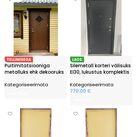
TELLIMISEGA
LAOS
Puitimitatsiooniga
Silemetall korteri välisuks
metalluks ehk dekooruks
EI30, lukustus komplektis
Kategoriseerimata
Kategoriseerimata
770.00
€
Loe edasi
Lisa korvi