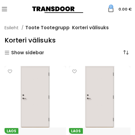
0
0.00
€
Esileht
Toote Tootegrupp
Korteri välisuks
Korteri välisuks
Show sidebar
LAOS
LAOS