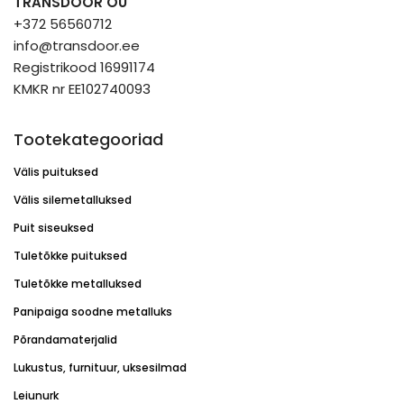
TRANSDOOR OÜ
+372 56560712
info@transdoor.ee
Registrikood 16991174
KMKR nr EE102740093
Tootekategooriad
Välis puituksed
Välis silemetalluksed
Puit siseuksed
Tuletõkke puituksed
Tuletõkke metalluksed
Panipaiga soodne metalluks
Põrandamaterjalid
Lukustus, furnituur, uksesilmad
Leiunurk