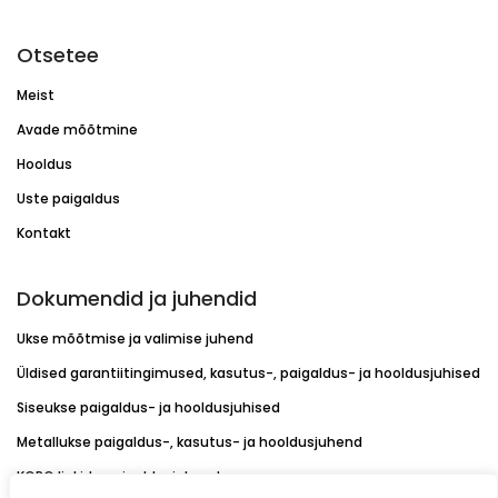
Otsetee
Meist
Avade mõõtmine
Hooldus
Uste paigaldus
Kontakt
Dokumendid ja juhendid
Ukse mõõtmise ja valimise juhend
Üldised garantiitingimused, kasutus-, paigaldus- ja hooldusjuhised
Siseukse paigaldus- ja hooldusjuhised
Metallukse paigaldus-, kasutus- ja hooldusjuhend
KORO linkide paigaldusjuhend