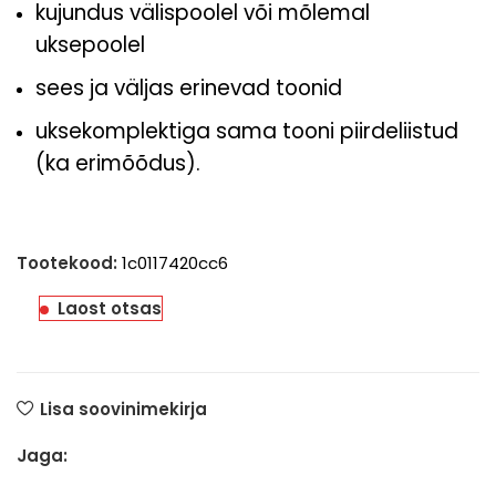
k
ujundus välispoolel või mõlemal
uksepoolel
sees ja väljas erinevad toonid
uksekomplektiga sama tooni piirdeliistud
(ka erimõõdus).
Tootekood:
1c0117420cc6
Laost otsas
Lisa soovinimekirja
Jaga: