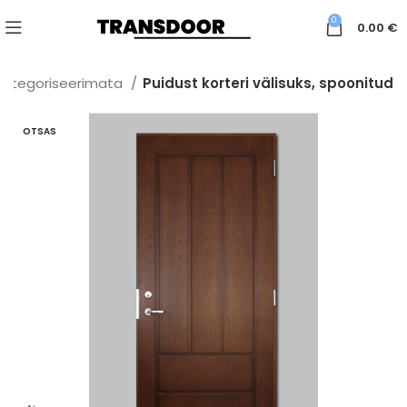
0
0.00
€
Kategoriseerimata
Puidust korteri välisuks, spoonitud
OTSAS