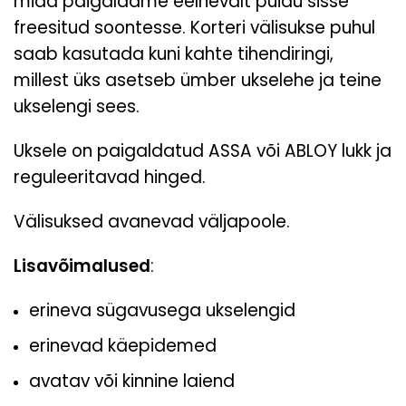
mida paigaldame eelnevalt puidu sisse
freesitud soontesse. Korteri välisukse puhul
saab kasutada kuni kahte tihendiringi,
millest üks asetseb ümber ukselehe ja teine
ukselengi sees.
Uksele on paigaldatud ASSA või ABLOY lukk ja
reguleeritavad hinged.
Välisuksed avanevad väljapoole.
Lisavõimalused
:
erineva sügavusega ukselengid
erinevad käepidemed
avatav või kinnine laiend