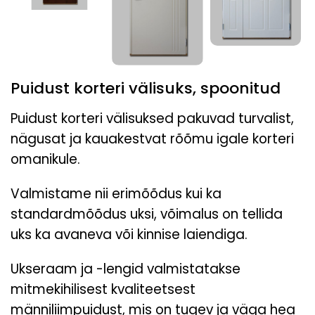
Puidust korteri välisuks, spoonitud
Puidust korteri välisuksed pakuvad turvalist,
nägusat ja kauakestvat rõõmu igale korteri
omanikule.
Valmistame nii erimõõdus kui ka
standardmõõdus uksi, võimalus on tellida
uks
ka avaneva või kinnise laiendiga.
Ukseraam ja -lengid valmistatakse
mitmekihilisest kvaliteetsest
männiliimpuidust, mis on tugev ja väga hea