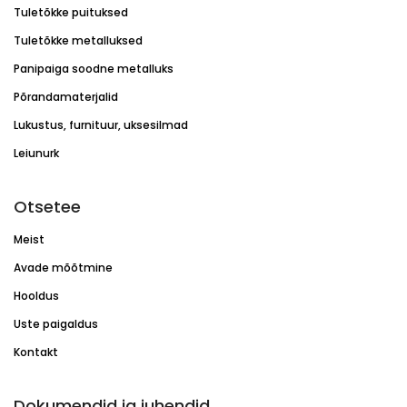
Tuletõkke puituksed
Tuletõkke metalluksed
Panipaiga soodne metalluks
Põrandamaterjalid
Lukustus, furnituur, uksesilmad
Leiunurk
Otsetee
Meist
Avade mõõtmine
Hooldus
Uste paigaldus
Kontakt
Dokumendid ja juhendid