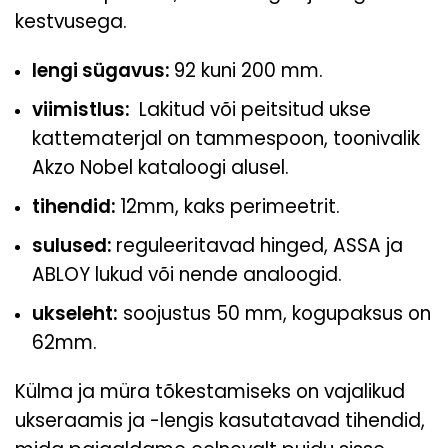
kestvusega.
lengi sügavus:
92 kuni 200 mm.
viimistlus:
Lakitud või peitsitud ukse
kattematerjal on tammespoon, toonivalik
Akzo Nobel kataloogi
alusel.
tihendid:
12mm, kaks perimeetrit.
sulused:
reguleeritavad hinged, ASSA ja
ABLOY lukud või nende analoogid.
ukseleht:
soojustus 50 mm, kogupaksus on
62mm.
Külma ja müra tõkestamiseks on vajalikud
ukseraamis ja -lengis kasutatavad tihendid,