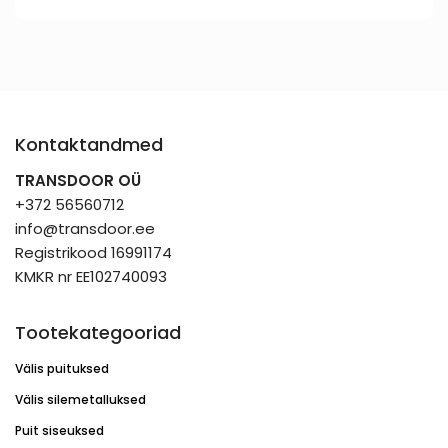
Kontaktandmed
TRANSDOOR OÜ
+372 56560712
info@transdoor.ee
Registrikood 16991174
KMKR nr EE102740093
Tootekategooriad
Välis puituksed
Välis silemetalluksed
Puit siseuksed