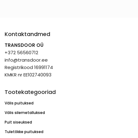
Kontaktandmed
TRANSDOOR OÜ
+372 56560712
info@transdoor.ee
Registrikood 16991174
KMKR nr EE102740093
Tootekategooriad
Välis puituksed
Välis silemetalluksed
Puit siseuksed
Tuletõkke puituksed