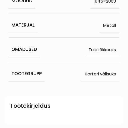
MÕÕDUD
1045×2060
MATERJAL
Metall
OMADUSED
Tuletõkkeuks
TOOTEGRUPP
Korteri välisuks
Tootekirjeldus