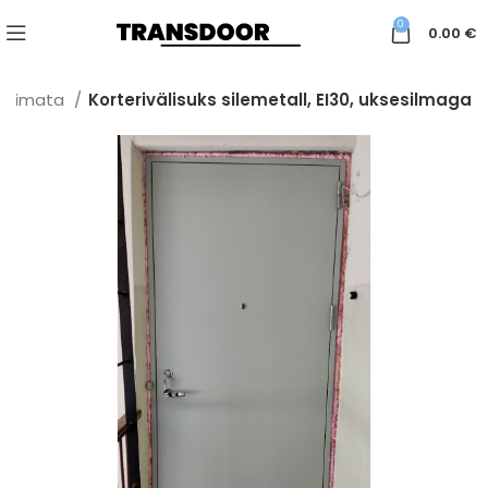
0
0.00
€
eerimata
Korterivälisuks silemetall, EI30, uksesilmaga