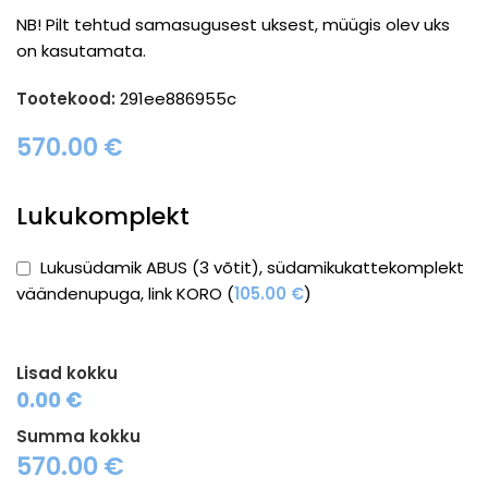
NB! Pilt tehtud samasugusest uksest, müügis olev uks
on kasutamata.
Tootekood:
291ee886955c
570.00
€
Lukukomplekt
Lukusüdamik ABUS (3 võtit), südamikukattekomplekt
väändenupuga, link KORO (
105.00
€
)
Lisad kokku
0.00 €
Summa kokku
570.00
€