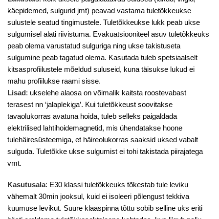
käepidemed, sulgurid jmt) peavad vastama tuletõkkeukse
sulustele seatud tingimustele. Tuletõkkeukse lukk peab ukse
sulgumisel alati riivistuma. Evakuatsiooniteel asuv tuletõkkeuks
peab olema varustatud sulguriga ning ukse takistuseta
sulgumine peab tagatud olema. Kasutada tuleb spetsiaalselt
kitsasprofiilustele mõeldud suluseid, kuna täisukse lukud ei
mahu profiilukse raami sisse.
Lisad
: ukselehe alaosa on võimalik kaitsta roostevabast
terasest nn ‘jalaplekiga’. Kui tuletõkkeust soovitakse
tavaolukorras avatuna hoida, tuleb selleks paigaldada
elektrilised lahtihoidemagnetid, mis ühendatakse hoone
tulehäiresüsteemiga, et häireolukorras saaksid uksed vabalt
sulguda. Tuletõkke ukse sulgumist ei tohi takistada piirajatega
vmt.
Kasutusala
: E30 klassi tuletõkkeuks tõkestab tule leviku
vähemalt 30min jooksul, kuid ei isoleeri põlengust tekkiva
kuumuse levikut. Suure klaaspinna tõttu sobib selline uks eriti