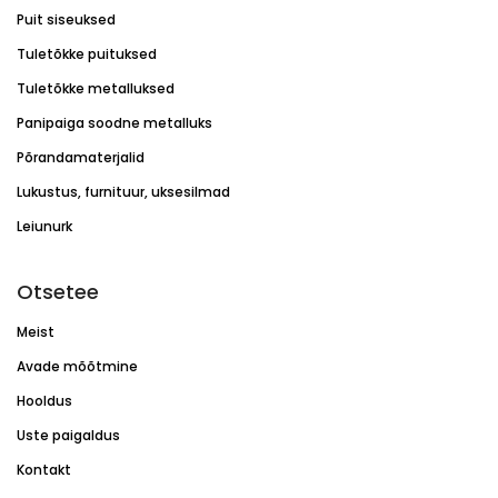
Puit siseuksed
Tuletõkke puituksed
Tuletõkke metalluksed
Panipaiga soodne metalluks
Põrandamaterjalid
Lukustus, furnituur, uksesilmad
Leiunurk
Otsetee
Meist
Avade mõõtmine
Hooldus
Uste paigaldus
Kontakt