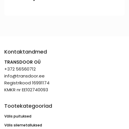
Kontaktandmed
TRANSDOOR OÜ
+372 56560712
info@transdoor.ee
Registrikood 16991174
KMKR nr EE102740093
Tootekategooriad
Välis puituksed
Välis silemetalluksed