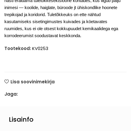
hästi eraldama tuletõkkesektsioone kohtades, kus liigub palju
inimesi — koolide, haiglate, büroode jt ühiskondlike hoonete
trepikojad ja koridorid. Tuletõkkeuks on ette nähtud
kasutamiseks sisetingimustes kuivades ja
köetavates
ruumides, kus ei ole otsest kokkupuudet kemikaalidega ega
korrodeerumist soodustavat keskkonda.
Tootekood:
KV0253
Lisa soovinimekirja
Jaga:
Lisainfo