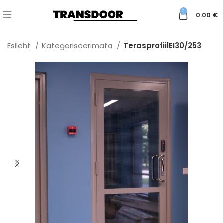
0
0.00
€
Esileht
Kategoriseerimata
TerasprofiilEI30/253