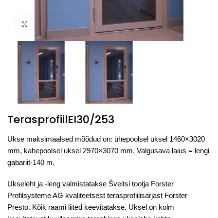
Click to enlarge
TerasprofiilEI30/253
Ukse maksimaalsed mõõdud on: ühepoolsel uksel 1460×3020
mm, kahepoolsel uksel 2970×3070 mm. Valgusava laius = lengi
gabariit-140 m.
Ukseleht ja -leng valmistatakse Šveitsi tootja Forster
Profilsysteme AG kvaliteetsest terasprofiilisarjast Forster
Presto. Kõik raami liited keevitatakse. Uksel on kolm