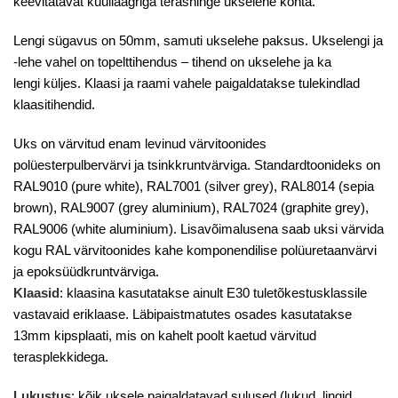
keevitatavat kuullaagriga terashinge ukselehe kohta.
Lengi sügavus on 50mm, samuti ukselehe paksus. Ukselengi ja
-lehe vahel on topelttihendus – tihend on ukselehe ja ka
lengi
küljes. Klaasi ja raami vahele paigaldatakse tulekindlad
klaasitihendid.
Uks on värvitud enam levinud värvitoonides
polüesterpulbervärvi ja tsinkkruntvärviga. Standardtoonideks on
RAL9010 (pure white), RAL7001 (silver grey), RAL8014 (sepia
brown), RAL9007 (grey aluminium), RAL7024 (graphite grey),
RAL9006 (white aluminium). Lisavõimalusena saab uksi värvida
kogu RAL värvitoonides kahe komponendilise polüuretaanvärvi
ja epoksüüdkruntvärviga.
Klaasid
: klaasina kasutatakse ainult E30 tuletõkestusklassile
vastavaid eriklaase. Läbipaistmatutes osades kasutatakse
13mm kipsplaati, mis on kahelt poolt kaetud värvitud
terasplekkidega.
Lukustus
: kõik uksele paigaldatavad sulused (lukud, lingid,