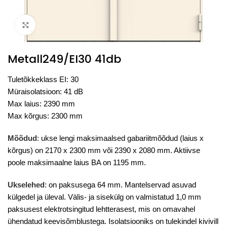
Click to enlarge
Metall249/EI30 41db
Tuletõkkeklass EI: 30
Müraisolatsioon: 41 dB
Max laius: 2390 mm
Max kõrgus: 2300 mm
Mõõdud
: ukse lengi maksimaalsed gabariitmõõdud (laius x
kõrgus) on 2170 x 2300 mm või 2390 x 2080 mm. Aktiivse
poole maksimaalne laius BA on 1195 mm.
Ukselehed
: on paksusega 64 mm. Mantelservad asuvad
külgedel ja üleval. Välis- ja sisekülg on valmistatud 1,0 mm
paksusest elektrotsingitud lehtterasest, mis on omavahel
ühendatud keevisõmblustega. Isolatsiooniks on tulekindel kivivill