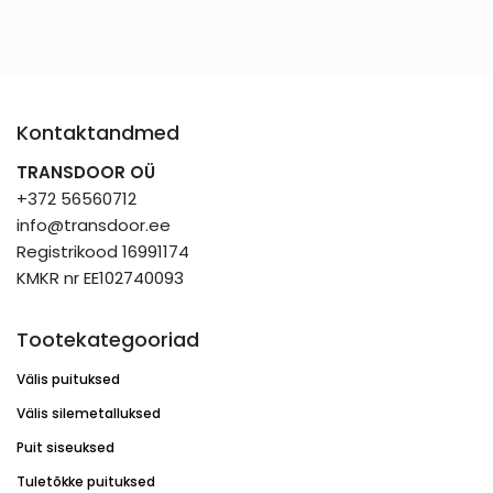
Kontaktandmed
TRANSDOOR OÜ
+372 56560712
info@transdoor.ee
Registrikood 16991174
KMKR nr EE102740093
Tootekategooriad
Välis puituksed
Välis silemetalluksed
Puit siseuksed
Tuletõkke puituksed