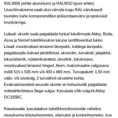
RAL9006 (white aluminium) ja RAL9010 (pure white).
Lisavõimalusena saab uksi värvida kogu RAL värvikaardi
toonides kahe komponendilise polüuretaanvärvi ja epoksüüd
kruntvärviga.
Lukud
: uksele saab paigaldada tuntud lukufirmade Abloy, Boda,
Assa ja Nemef tuletõkkeukse lukuna sertifitseeritud lukke.
Lisad
: roostevabast terasest lävepakk, kaldega lävepakk,
paigalduspilu katvad piirdeliistud, uksesilm, turvakett, jalaplekk,
lukusüdamik, südamikukatted, ukselink, lukukorpus,
roostevabast terasest hinged. Aken, maksimaalne valgusava
mõõt 515 x 535 mm või 400 x 865 mm. Turvapakett: 1,50 mm
välis- või sisekülg, 2 turvatihvti ukselehe kohta.
Evakuatsiooniteel asuvale uksele on kohustuslik paigaldada
mittelahtivõetava õlaga sulgur. Kasutada võib sulgurit Abloy
DC335BC.
Kasutusala
: kasutatakse tuletõkkesektsioonide vahelise
siseuksena tööstushoonetes, elamutes ja kontorihoonetes, kus