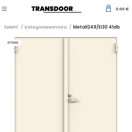
0
0.00
€
Esileht
Kategoriseerimata
Metall249/EI30 41db
OTSAS