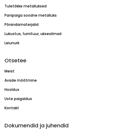
Tuletõkke metalluksed
Panipaiga soodne metalluks
Põrandamaterjalid
Lukustus, furnituur, uksesilmad
Leiunurk
Otsetee
Meist
Avade mõõtmine
Hooldus
Uste paigaldus
Kontakt
Dokumendid ja juhendid