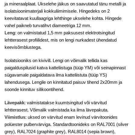
ja mineraalplaat. Ukselehe jäikus on saavutatud tänu metalli ja
isolatsioonimaterjali kokkuliimimisele. Hingedeks on 2
keevitatavat kuullaagriga lehthinge ukselehe kohta. Hingede
vahel paikneb turvatihvt diameetriga 12 mm.
Leng
: on valmistatud 1,5 mm paksusest elektrotsingitud
lehtterasest profiilidest, mis on lengi nurkadest ühendatud
keevisõmblustega.
Isolatsiooniks on kivivill. Lengi on võimalik tellida kas
paigalduspilusid katva katteliistuga (tüüp YM) või seinapinnast
sügavamale paigaldatava ilma katteliistuta (tüüp YS)
lahendusega. Lengile on kinnitatud paisuv tihend 2x20mm ja
soonde kinnituv silikoontihend.
Lävepakk
: valmistatakse kuumtsingitud või värvitud
lehtterasest. Võimalik valmistada ka ilma lävepakuta.
Viimistlus
: uksed on värvitud enam levinud värvitoonides
polüester pulbervärviga. Standardtoonideks on RAL7001 (silver
grey), RAL7024 (graphite grey), RAL8014 (sepia brown),