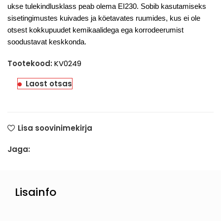
ukse tulekindlusklass peab olema EI230. Sobib kasutamiseks
sisetingimustes kuivades ja köetavates ruumides, kus ei ole
otsest kokkupuudet kemikaalidega ega korrodeerumist
soodustavat keskkonda.
Tootekood:
KV0249
Laost otsas
Lisa soovinimekirja
Jaga:
Lisainfo