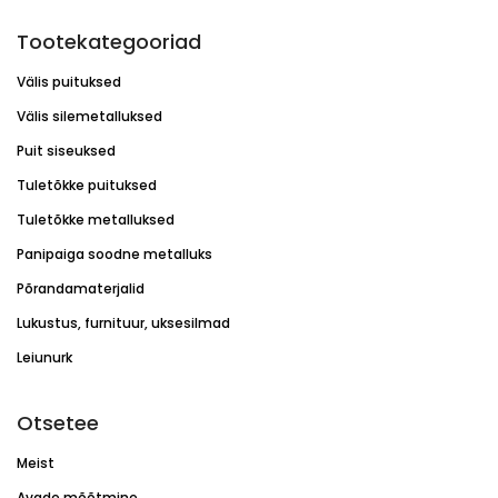
Tootekategooriad
Välis puituksed
Välis silemetalluksed
Puit siseuksed
Tuletõkke puituksed
Tuletõkke metalluksed
Panipaiga soodne metalluks
Põrandamaterjalid
Lukustus, furnituur, uksesilmad
Leiunurk
Otsetee
Meist
Avade mõõtmine