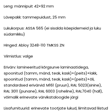
Leng: männipuit 42×92 mm
Lävepakk: tammepuidust, 25 mm
Lukukorpus: ASSA 565 (ei sisalda käepidemeid ja luku
südamikku)
Hinged: Abloy 3248-110 TMKSS ZN
Viimistlus: valge
Erivärv: lamineeritud kõrgsurve laminaatidega,
spoonitud (tamm, mänd, teak, kask)+(peits)+lakk,
spoonitud (tamm, mänd, teak, kask)+(peits)+õli,
standardsed erivärvid: M161 (pruun), RAL 5023(sinine),
RAL 3011 (punane), RAL 6003 (roheline), RAL7040 (hall),
võimalik erinevate värvikataloogide järgi
Lisafurnituurid: erinevate tootjate lukud, liimitavad liistud