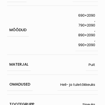
690×2090
,
790×2090
MÕÕDUD
,
890×2090
,
990×2090
MATERJAL
Puit
OMADUSED
Heli- ja tuletõkkeuks
TOOTEGRUPP
Siseuks