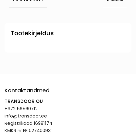
Tootekirjeldus
Kontaktandmed
TRANSDOOR OÜ
+372 56560712
info@transdoor.ee
Registrikood 16991174
KMKR nr EE102740093