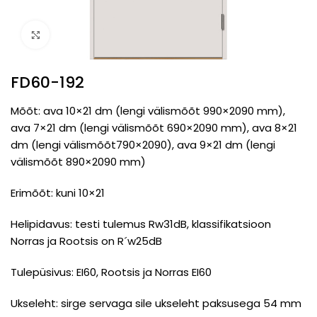
Click to enlarge
FD60-192
Mõõt: ava 10×21 dm (lengi välismõõt 990×2090 mm),
ava 7×21 dm (lengi välismõõt 690×2090 mm), ava 8×21
dm (lengi välismõõt790×2090), ava 9×21 dm (lengi
välismõõt 890×2090 mm)
Erimõõt: kuni 10×21
Helipidavus: testi tulemus Rw31dB, klassifikatsioon
Norras ja Rootsis on R´w25dB
Tulepüsivus: EI60, Rootsis ja Norras EI60
Ukseleht: sirge servaga sile ukseleht paksusega 54 mm