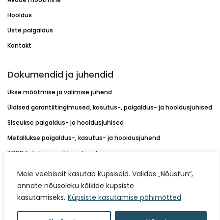
Hooldus
Uste paigaldus
Kontakt
Dokumendid ja juhendid
Ukse mõõtmise ja valimise juhend
Üldised garantiitingimused, kasutus-, paigaldus- ja hooldusjuhised
Siseukse paigaldus- ja hooldusjuhised
Metallukse paigaldus-, kasutus- ja hooldusjuhend
KORO linkide paigaldusjuhend
Värvikaardid
Meie veebisait kasutab küpsiseid. Valides „Nõustun“,
Müügitingimused
annate nõusoleku kõikide küpsiste
kasutamiseks.
Küpsiste kasutamise põhimõtted
Isikuandmete töötlemise kord
Küpsiste kasutamise põhimõtted