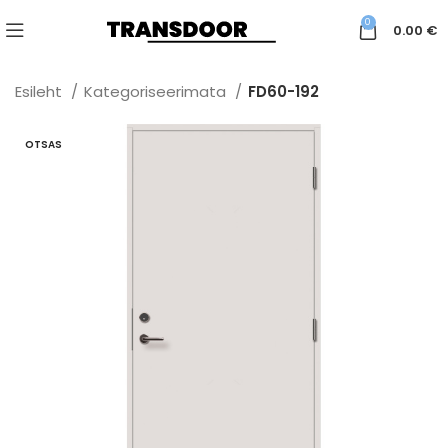
0
0.00
€
Esileht
Kategoriseerimata
FD60-192
OTSAS