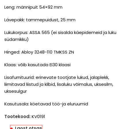
Leng: männipuit 54×92 mm
Lävepakk: tammepuidust, 25 mm
Lukukorpus: ASSA 565 (ei sisalda käepidemeid ja luku
südamikku)
Hinged: Abloy 3248-110 TMKSS ZN
Klaas: võib kasutada EI30 klaasi
Lisafurnituurid: erinevate tootjate lukud, jalaplekk,
liimitavad liistud ja kilbid, lisaluku võimalus, uksesilm,
uksesulgur
Kasutusala: köetavad töö-ja eluruumid
Tootekood:
KV0191
Laost otsas