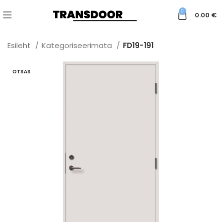
0
0.00
€
Esileht
Kategoriseerimata
FD19-191
OTSAS