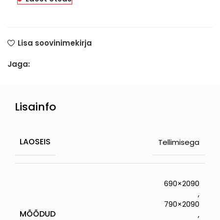
Lisa soovinimekirja
Jaga:
Lisainfo
LAOSEIS
Tellimisega
690×2090
,
790×2090
MÕÕDUD
,