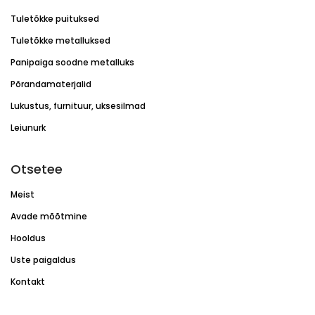
Tuletõkke puituksed
Tuletõkke metalluksed
Panipaiga soodne metalluks
Põrandamaterjalid
Lukustus, furnituur, uksesilmad
Leiunurk
Otsetee
Meist
Avade mõõtmine
Hooldus
Uste paigaldus
Kontakt