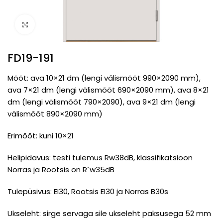
Click to enlarge
FD19-191
Mõõt: ava 10×21 dm (lengi välismõõt 990×2090 mm),
ava 7×21 dm (lengi välismõõt 690×2090 mm), ava 8×21
dm (lengi välismõõt 790×2090), ava 9×21 dm (lengi
välismõõt 890×2090 mm)
Erimõõt: kuni 10×21
Helipidavus: testi tulemus Rw38dB, klassifikatsioon
Norras ja Rootsis on R´w35dB
Tulepüsivus: EI30, Rootsis EI30 ja Norras B30s
Ukseleht: sirge servaga sile ukseleht paksusega 52 mm