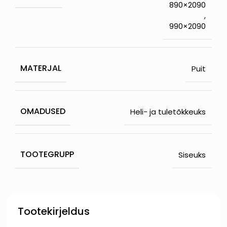
890×2090
,
990×2090
MATERJAL
Puit
OMADUSED
Heli- ja tuletõkkeuks
TOOTEGRUPP
Siseuks
Tootekirjeldus