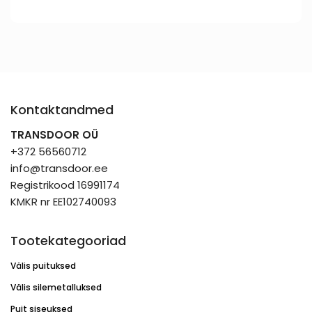
Kontaktandmed
TRANSDOOR OÜ
+372 56560712
info@transdoor.ee
Registrikood 16991174
KMKR nr EE102740093
Tootekategooriad
Välis puituksed
Välis silemetalluksed
Puit siseuksed