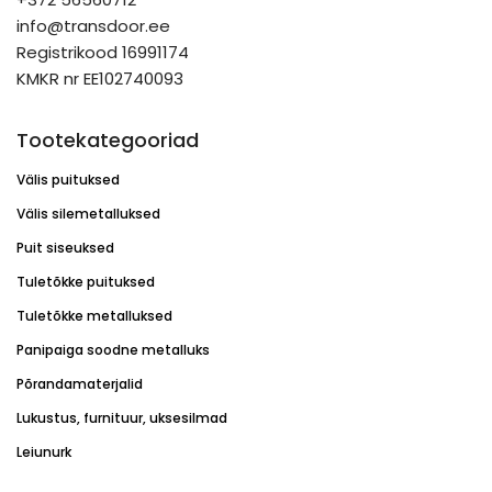
info@transdoor.ee
Registrikood 16991174
KMKR nr EE102740093
Tootekategooriad
Välis puituksed
Välis silemetalluksed
Puit siseuksed
Tuletõkke puituksed
Tuletõkke metalluksed
Panipaiga soodne metalluks
Põrandamaterjalid
Lukustus, furnituur, uksesilmad
Leiunurk