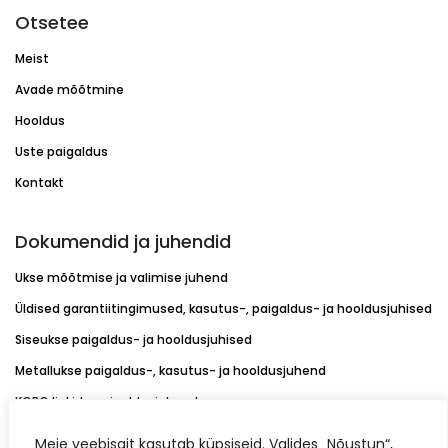
Otsetee
Meist
Avade mõõtmine
Hooldus
Uste paigaldus
Kontakt
Dokumendid ja juhendid
Ukse mõõtmise ja valimise juhend
Üldised garantiitingimused, kasutus-, paigaldus- ja hooldusjuhised
Siseukse paigaldus- ja hooldusjuhised
Metallukse paigaldus-, kasutus- ja hooldusjuhend
KORO linkide paigaldusjuhend
Värvikaardid
Meie veebisait kasutab küpsiseid. Valides „Nõustun“,