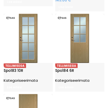
145.00
€
Loe edasi
Lisa korvi
OTSAS
OTSAS
TELLIMISEGA
TELLIMISEGA
Spo183 10R
Spo184 6R
Kategoriseerimata
Kategoriseerimata
Loe edasi
Loe edasi
OTSAS