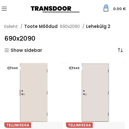
0
0.00
€
Esileht
Toote Mõõdud
690x2090
Lehekülg 2
690x2090
Show sidebar
OTSAS
OTSAS
TELLIMISEGA
TELLIMISEGA