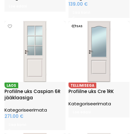
139.00
€
Loe edasi
Lisa korvi
OTSAS
LAOS
TELLIMISEGA
Profiilne uks Caspian 6R
Profiilne uks Cre 1RK
jääklaasiga
Kategoriseerimata
Kategoriseerimata
Loe edasi
271.00
€
Lisa korvi