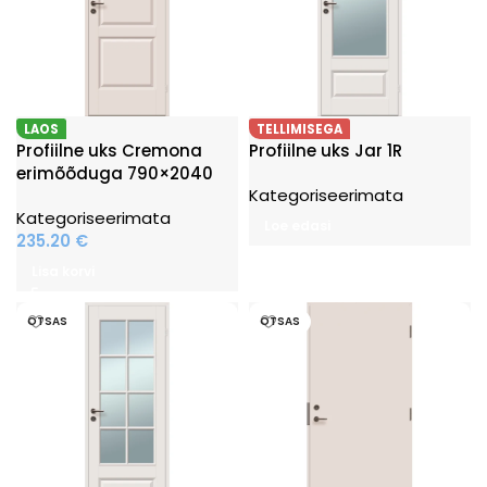
LAOS
TELLIMISEGA
Profiilne uks Cremona
Profiilne uks Jar 1R
erimõõduga 790×2040
Kategoriseerimata
Kategoriseerimata
Loe edasi
235.20
€
Lisa korvi
OTSAS
OTSAS