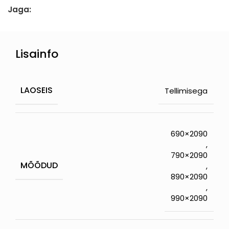
Jaga:
Lisainfo
LAOSEIS
Tellimisega
690×2090
,
790×2090
MÕÕDUD
,
890×2090
,
990×2090