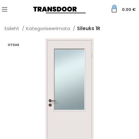
0
0.00
€
Esileht
Kategoriseerimata
Sileuks 1R
OTSAS