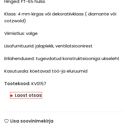
Hinged: FT-65 hülss
Klaas: 4 mm kirgas või dekoratiivklaas ( diamante või
cotzwold)
Viimistlus: valge
Lisafurnituurid: jalaplekk, ventilatsioonirest
Erilahendused: tugevdatud konstruktsiooniga ukseleht
Kasutusala: köetavad töö-ja eluruumid
Tootekood:
KV0157
Laost otsas
Lisa soovinimekirja