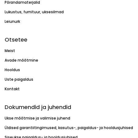
Põrandamaterjalid
Lukustus, furnituur, uksesilmad
Leiunurk
Otsetee
Meist
Avade mõõtmine
Hooldus
Uste paigaldus
Kontakt
Dokumendid ja juhendid
Ukse mõõtmise ja valimise juhend
Üldised garantiitingimused, kasutus-, paigaldus- ja hooldusjuhised
Siseukse paigaldus- ja hooldusjuhised