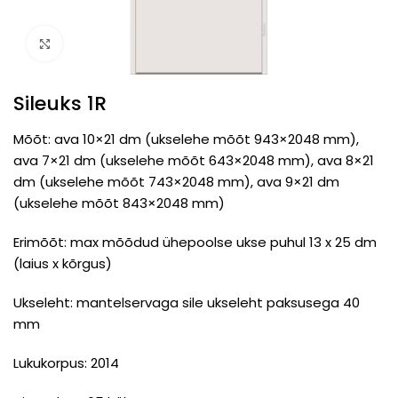
Click to enlarge
Sileuks 1R
Mõõt: ava 10×21 dm (ukselehe mõõt 943×2048 mm),
ava 7×21 dm (ukselehe mõõt 643×2048 mm), ava 8×21
dm (ukselehe mõõt 743×2048 mm), ava 9×21 dm
(ukselehe mõõt 843×2048 mm)
Erimõõt: max mõõdud ühepoolse ukse puhul 13 x 25 dm
(laius x kõrgus)
Ukseleht: mantelservaga sile ukseleht paksusega 40
mm
Lukukorpus: 2014