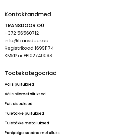
Kontaktandmed
TRANSDOOR OÜ
+372 56560712
info@transdoor.ee
Registrikood 16991174
KMKR nr EE102740093
Tootekategooriad
Välis puituksed
Välis silemetalluksed
Puit siseuksed
Tuletõkke puituksed
Tuletõkke metalluksed
Panipaiga soodne metalluks