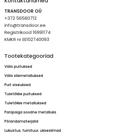
Kontaktandmed
TRANSDOOR OÜ
+372 56560712
info@transdoor.ee
Registrikood 16991174
KMKR nr EE102740093
Tootekategooriad
Välis puituksed
Välis silemetalluksed
Puit siseuksed
Tuletõkke puituksed
Tuletõkke metalluksed
Panipaiga soodne metalluks
Põrandamaterjalid
Lukustus, furnituur, uksesilmad