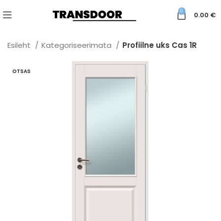
0
0.00
€
Esileht
Kategoriseerimata
Profiilne uks Cas 1R
OTSAS