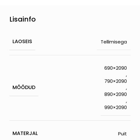
Lisainfo
LAOSEIS
Tellimisega
690×2090
,
790×2090
MÕÕDUD
,
890×2090
,
990×2090
MATERJAL
Puit