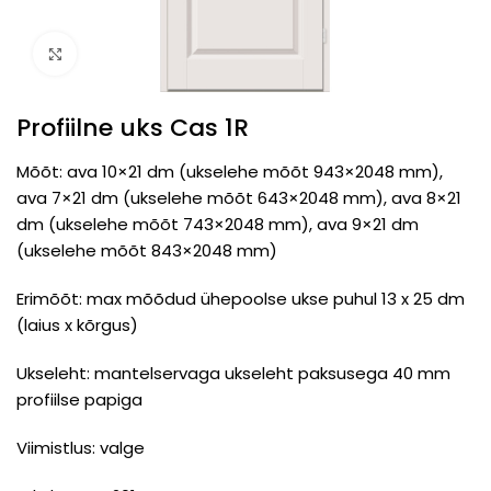
Click to enlarge
Profiilne uks Cas 1R
Mõõt: ava 10×21 dm (ukselehe mõõt 943×2048 mm),
ava 7×21 dm (ukselehe mõõt 643×2048 mm), ava 8×21
dm (ukselehe mõõt 743×2048 mm), ava 9×21 dm
(ukselehe mõõt 843×2048 mm)
Erimõõt: max mõõdud ühepoolse ukse puhul 13 x 25 dm
(laius x kõrgus)
Ukseleht: mantelservaga ukseleht paksusega 40 mm
profiilse papiga
Viimistlus: valge