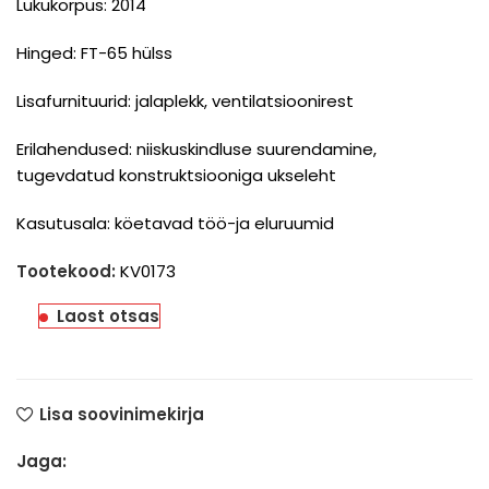
Lukukorpus: 2014
Hinged: FT-65 hülss
Lisafurnituurid: jalaplekk, ventilatsioonirest
Erilahendused: niiskuskindluse suurendamine,
tugevdatud konstruktsiooniga ukseleht
Kasutusala: köetavad töö-ja eluruumid
Tootekood:
KV0173
Laost otsas
Lisa soovinimekirja
Jaga: