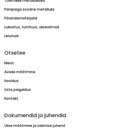
Tuletõkke metalluksed
Panipaiga soodne metalluks
Põrandamaterjalid
Lukustus, furnituur, uksesilmad
Leiunurk
Otsetee
Meist
Avade mõõtmine
Hooldus
Uste paigaldus
Kontakt
Dokumendid ja juhendid
Ukse mõõtmise ja valimise juhend