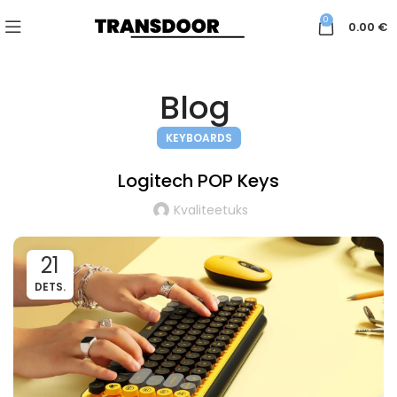
0
0.00
€
Blog
KEYBOARDS
Logitech POP Keys
Kvaliteetuks
21
DETS.