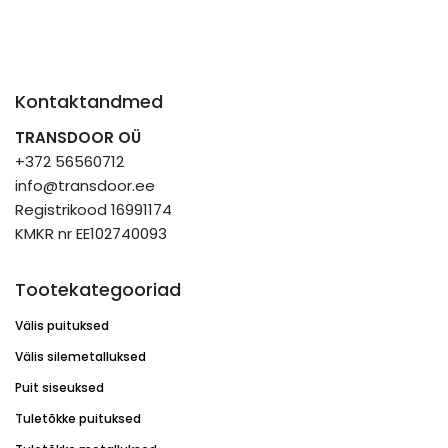
Kontaktandmed
TRANSDOOR OÜ
+372 56560712
info@transdoor.ee
Registrikood 16991174
KMKR nr EE102740093
Tootekategooriad
Välis puituksed
Välis silemetalluksed
Puit siseuksed
Tuletõkke puituksed