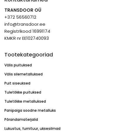
TRANSDOOR OÜ
+372 56560712
info@transdoor.ee
Registrikood 16991174
KMKR nr EE102740093
Tootekategooriad
Välis puituksed
Välis silemetalluksed
Puit siseuksed
Tuletõkke puituksed
Tuletõkke metalluksed
Panipaiga soodne metalluks
Põrandamaterjalid
Lukustus, furnituur, uksesilmad