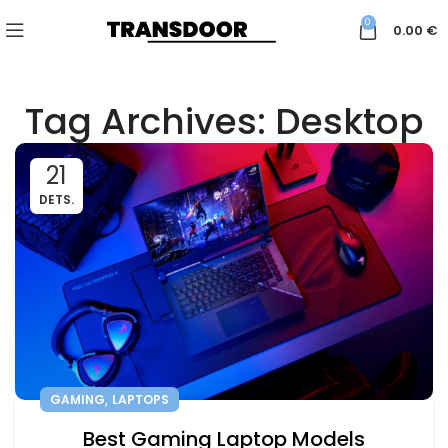
0
0.00
€
Tag Archives: Desktop
21
DETS.
,
GAMING
LAPTOPS
Best Gaming Laptop Models