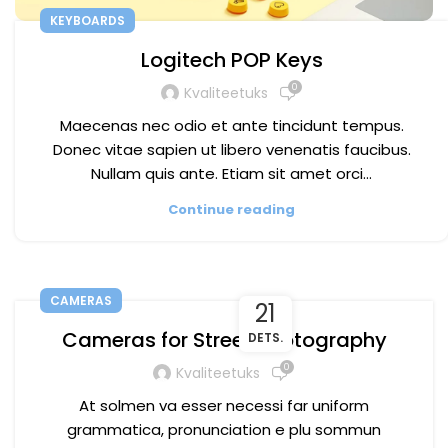
KEYBOARDS
Logitech POP Keys
0
Kvaliteetuks
Maecenas nec odio et ante tincidunt tempus.
Donec vitae sapien ut libero venenatis faucibus.
Nullam quis ante. Etiam sit amet orci…
Continue reading
CAMERAS
21
Cameras for Street Photography
DETS.
0
Kvaliteetuks
At solmen va esser necessi far uniform
grammatica, pronunciation e plu sommun