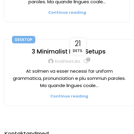
paroles. Ma quande lingues coale...
Continue reading
DESKTOP
21
3 Minimalist Desk Setups
DETS.
0
Kvaliteetuks
At solmen va esser necessi far uniform
grammatica, pronunciation e plu sommun paroles.
Ma quande lingues coale...
Continue reading
Kontaktandmed