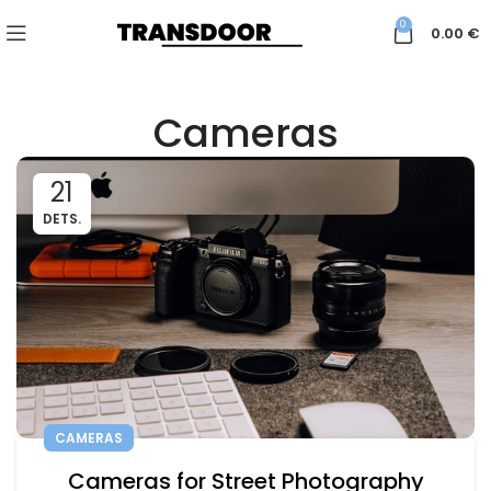
0
0.00
€
Cameras
21
DETS.
CAMERAS
Cameras for Street Photography