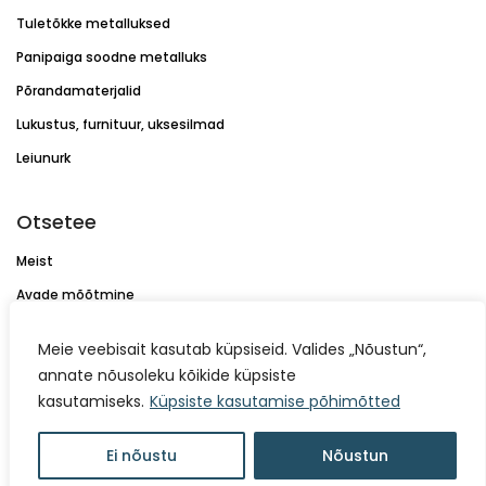
Tuletõkke metalluksed
Panipaiga soodne metalluks
Põrandamaterjalid
Lukustus, furnituur, uksesilmad
Leiunurk
Otsetee
Meist
Avade mõõtmine
Hooldus
Meie veebisait kasutab küpsiseid. Valides „Nõustun“,
Uste paigaldus
annate nõusoleku kõikide küpsiste
Kontakt
kasutamiseks.
Küpsiste kasutamise põhimõtted
Ei nõustu
Nõustun
Dokumendid ja juhendid