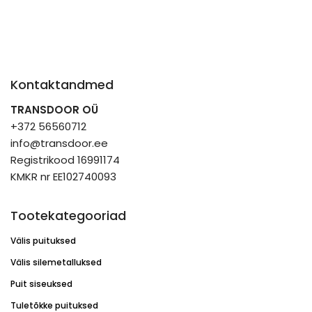
Kontaktandmed
TRANSDOOR OÜ
+372 56560712
info@transdoor.ee
Registrikood 16991174
KMKR nr EE102740093
Tootekategooriad
Välis puituksed
Välis silemetalluksed
Puit siseuksed
Tuletõkke puituksed