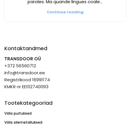
paroles. Ma quande lingues coale...
Continue reading
Kontaktandmed
TRANSDOOR OÜ
+372 56560712
info@transdoor.ee
Registrikood 16991174
KMKR nr EE102740093
Tootekategooriad
Välis puituksed
Välis silemetalluksed