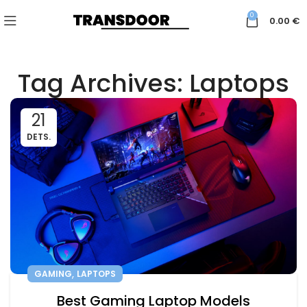
0
0.00
€
Tag Archives: Laptops
21
DETS.
,
GAMING
LAPTOPS
Best Gaming Laptop Models