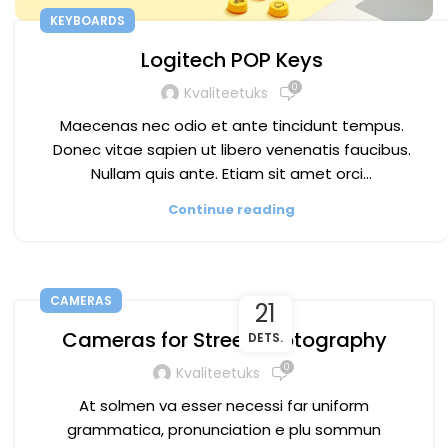
KEYBOARDS
Logitech POP Keys
0
Kvaliteetuks
Maecenas nec odio et ante tincidunt tempus.
Donec vitae sapien ut libero venenatis faucibus.
Nullam quis ante. Etiam sit amet orci…
Continue reading
CAMERAS
21
Cameras for Street Photography
DETS.
0
Kvaliteetuks
At solmen va esser necessi far uniform
grammatica, pronunciation e plu sommun