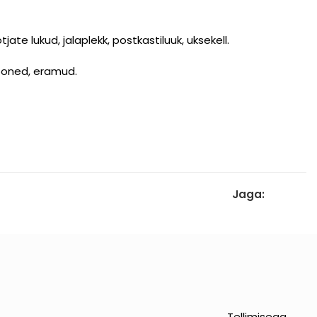
tjate lukud, jalaplekk, postkastiluuk, uksekell.
hooned, eramud.
Jaga:
Tellimisega