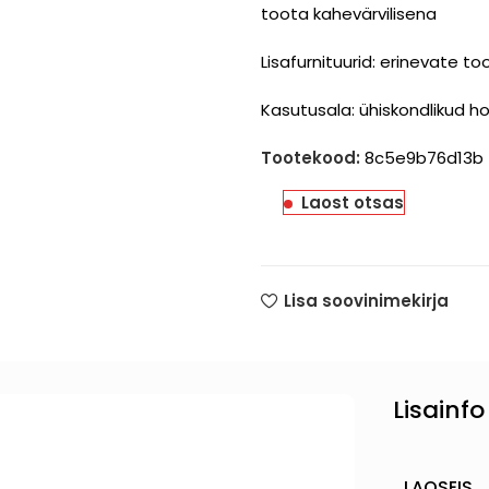
toota kahevärvilisena
Lisafurnituurid: erinevate too
Kasutusala: ühiskondlikud 
Tootekood:
8c5e9b76d13b
Laost otsas
Lisa soovinimekirja
Lisainfo
LAOSEIS