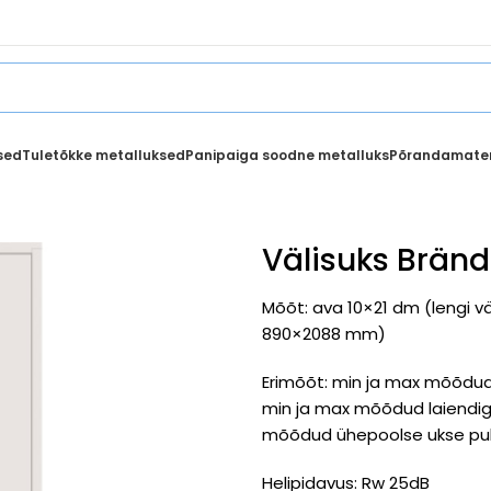
sed
Tuletõkke metalluksed
Panipaiga soodne metalluks
Põrandamater
Välisuks Bränd
Mõõt: ava 10×21 dm (lengi 
890×2088 mm)
Erimõõt: min ja max mõõdud 
min ja max mõõdud laiendiga 
mõõdud ühepoolse ukse puhul
Helipidavus: Rw 25dB