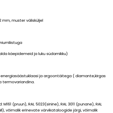
 mm, muster välisküljel
niumliistuga
salda käepidemeid ja luku südamikku)
 energiasäästuklaasi ja argoontäitega ( diamante,kirgas
ta termovariandina.
d: M161 (pruun), RAL 5023(sinine), RAL 3011 (punane), RAL
l), võimalik erinevate värvikataloogide järgi, võimalik