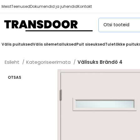
Meist
Teenused
Dokumendid ja juhendid
Kontakt
Välis puituksed
Välis silemetalluksed
Puit siseuksed
Tuletõkke puituk
Esileht
Kategoriseerimata
Välisuks Brändö 4
OTSAS