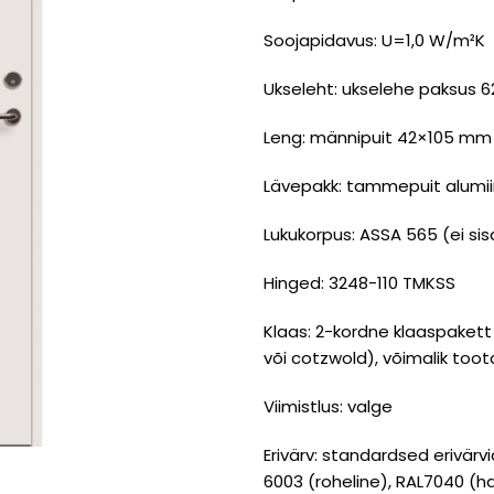
Soojapidavus: U=1,0 W/m²K
Ukseleht: ukselehe paksus 62
Leng: männipuit 42×105 mm
Lävepakk: tammepuit alumii
Lukukorpus: ASSA 565 (ei si
Hinged: 3248-110 TMKSS
Klaas: 2-kordne klaaspakett
või cotzwold), võimalik too
Viimistlus: valge
Erivärv: standardsed erivärvi
6003 (roheline), RAL7040 (hal