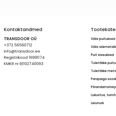
Kontaktandmed
Tootekate
TRANSDOOR OÜ
Välis puituksed
+372 56560712
Välis silemetal
info@transdoor.ee
Puit siseuksed
Registrikood 16991174
Tuletõkke puit
KMKR nr EE102740093
Tuletõkke meta
Panipaiga sood
Põrandamaterja
Lukustus, furni
Leiunurk