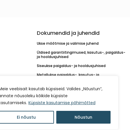
Dokumendid ja juhendid
Ukse mõõtmise ja valimise juhend
Üldised garantiitingimused, kasutus-, paigaldus-
ja hooldusjuhised
Siseukse paigaldus- ja hooldusjuhised
Metallukse paigaldus-, kasutus- ja
hooldusjuhend
KORO linkide paigaldusjuhend
Meie veebisait kasutab küpsiseid. Valides „Nõustun“,
annate nõusoleku kõikide küpsiste
Värvikaardid
kasutamiseks.
Küpsiste kasutamise põhimõtted
Müügitingimused
Isikuandmete töötlemise kord
Ei nõustu
Nõustun
Küpsiste kasutamise põhimõtted