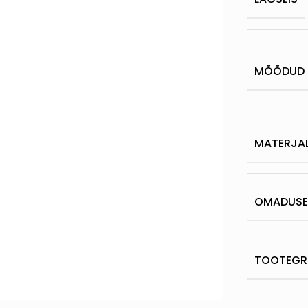
MÕÕDUD
MATERJA
OMADUS
TOOTEGR