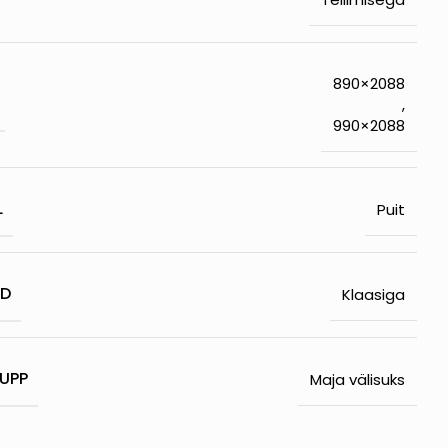
890×2088
,
990×2088
L
Puit
ED
Klaasiga
UPP
Maja välisuks