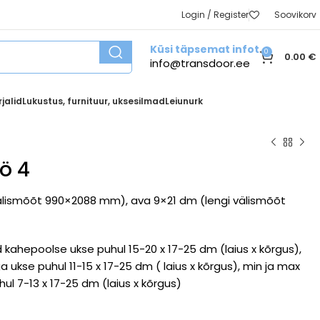
Login / Register
Soovikorv
Küsi täpsemat infot
0
0.00
€
info@transdoor.ee
jalid
Lukustus, furnituur, uksesilmad
Leiunurk
ö 4
välismõõt 990×2088 mm), ava 9×21 dm (lengi välismõõt
kahepoolse ukse puhul 15-20 x 17-25 dm (laius x kõrgus),
ukse puhul 11-15 x 17-25 dm ( laius x kõrgus), min ja max
 7-13 x 17-25 dm (laius x kõrgus)