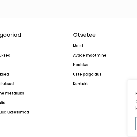
gooriad
Otsetee
Meist
luksed
Avade mõõtmine
Hooldus
uksed
Uste paigaldus
lluksed
Kontakt
ne metalluks
lid
tuur, uksesilmad