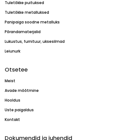
Tuletõkke puituksed
Tuletõkke metalluksed
Panipaiga soodne metalluks
Põrandamaterjalid
Lukustus, furnituur, uksesilmad
Leiunurk
Otsetee
Meist
Avade mõõtmine
Hooldus
Uste paigaldus
Kontakt
Dokumendid ja juhendid