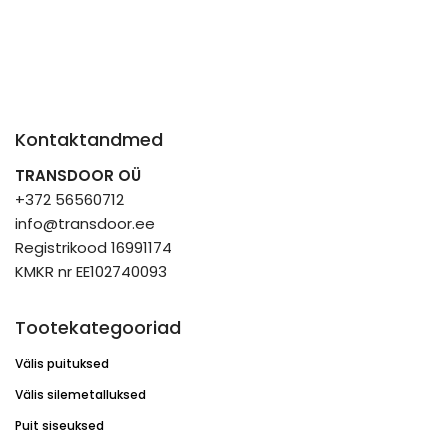
Kontaktandmed
TRANSDOOR OÜ
+372 56560712
info@transdoor.ee
Registrikood 16991174
KMKR nr EE102740093
Tootekategooriad
Välis puituksed
Välis silemetalluksed
Puit siseuksed