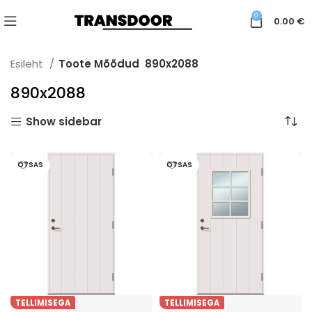
0
0.00
€
Esileht
Toote Mõõdud
890x2088
890x2088
Show sidebar
OTSAS
OTSAS
TELLIMISEGA
TELLIMISEGA