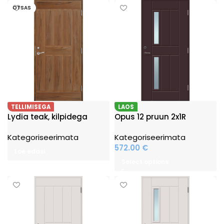
OTSAS
TELLIMISEGA
LAOS
Lydia teak, kilpidega
Opus 12 pruun 2x1R
Kategoriseerimata
Kategoriseerimata
572.00
€
Loe edasi
Select options