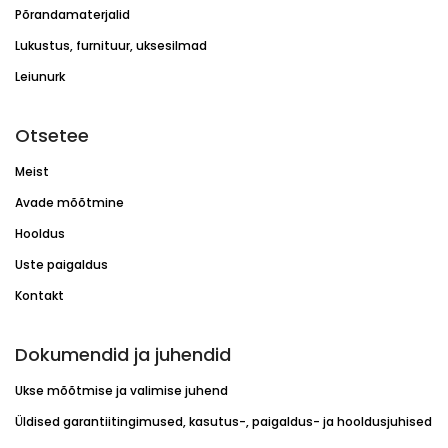
Põrandamaterjalid
Lukustus, furnituur, uksesilmad
Leiunurk
Otsetee
Meist
Avade mõõtmine
Hooldus
Uste paigaldus
Kontakt
Dokumendid ja juhendid
Ukse mõõtmise ja valimise juhend
Üldised garantiitingimused, kasutus-, paigaldus- ja hooldusjuhised