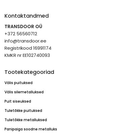
Kontaktandmed
TRANSDOOR OÜ
+372 56560712
info@transdoor.ee
Registrikood 16991174
KMKR nr EE102740093
Tootekategooriad
Välis puituksed
Välis silemetalluksed
Puit siseuksed
Tuletõkke puituksed
Tuletõkke metalluksed
Panipaiga soodne metalluks