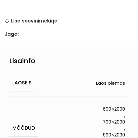
Lisa soovinimekirja
Jaga:
Lisainfo
LAOSEIS
Laos olemas
690×2090
,
790×2090
MÕÕDUD
,
890×2090