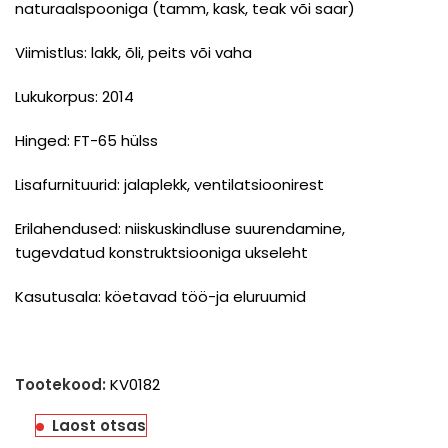
naturaalspooniga (tamm, kask, teak või saar)
Viimistlus: lakk, õli, peits või vaha
Lukukorpus: 2014
Hinged: FT-65 hülss
Lisafurnituurid: jalaplekk, ventilatsioonirest
Erilahendused: niiskuskindluse suurendamine,
tugevdatud konstruktsiooniga ukseleht
Kasutusala: köetavad töö-ja eluruumid
Tootekood:
KV0182
Laost otsas