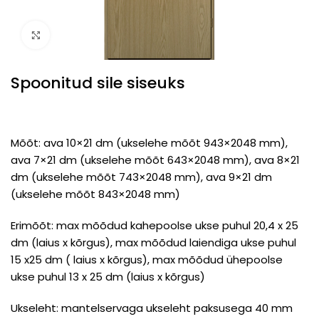
Click to enlarge
Spoonitud sile siseuks
Mõõt: ava 10×21 dm (ukselehe mõõt 943×2048 mm),
ava 7×21 dm (ukselehe mõõt 643×2048 mm), ava 8×21
dm (ukselehe mõõt 743×2048 mm), ava 9×21 dm
(ukselehe mõõt 843×2048 mm)
Erimõõt: max mõõdud kahepoolse ukse puhul 20,4 x 25
dm (laius x kõrgus), max mõõdud laiendiga ukse puhul
15 x25 dm ( laius x kõrgus), max mõõdud ühepoolse
ukse puhul 13 x 25 dm (laius x kõrgus)
Ukseleht: mantelservaga ukseleht paksusega 40 mm