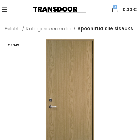
0
0.00
€
Esileht
Kategoriseerimata
Spoonitud sile siseuks
OTSAS