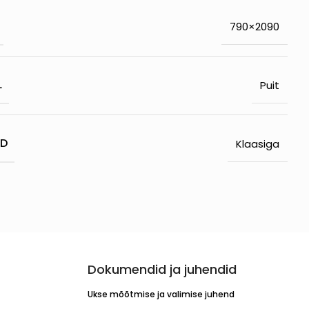
790×2090
L
Puit
ED
Klaasiga
Dokumendid ja juhendid
Ukse mõõtmise ja valimise juhend