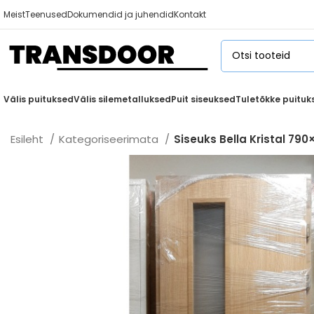
Meist
Teenused
Dokumendid ja juhendid
Kontakt
Välis puituksed
Välis silemetalluksed
Puit siseuksed
Tuletõkke puituk
Esileht
Kategoriseerimata
Siseuks Bella Kristal 79