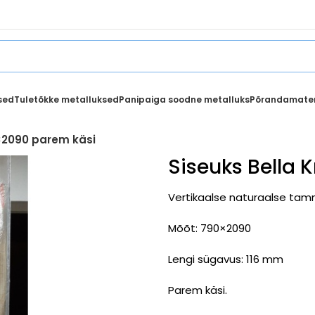
sed
Tuletõkke metalluksed
Panipaiga soodne metalluks
Põrandamater
0×2090 parem käsi
Siseuks Bella 
Vertikaalse naturaalse tam
Mõõt: 790×2090
Lengi sügavus: 116 mm
Parem käsi.