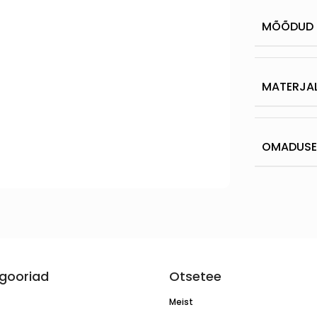
MÕÕDUD
MATERJA
OMADUS
gooriad
Otsetee
Meist