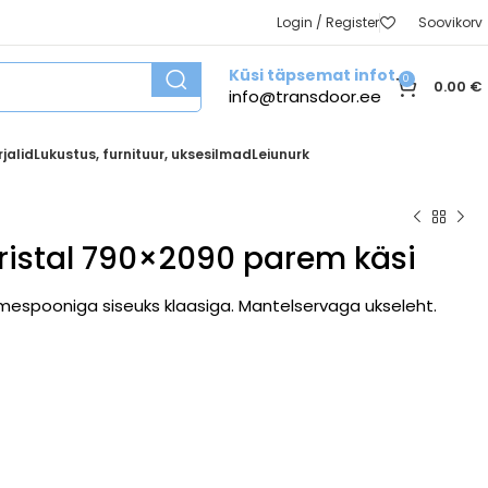
Login / Register
Soovikorv
Küsi täpsemat infot
0
0.00
€
info@transdoor.ee
jalid
Lukustus, furnituur, uksesilmad
Leiunurk
Kristal 790×2090 parem käsi
mespooniga siseuks klaasiga. Mantelservaga ukseleht.