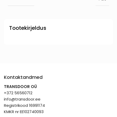
Tootekirjeldus
Kontaktandmed
TRANSDOOR OÜ
+372 56560712
info@transdoor.ee
Registrikood 16991174
KMKR nr EE102740093