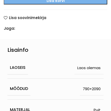
Lisa korvi
Lisa soovinimekirja
Jaga:
Lisainfo
LAOSEIS
Laos olemas
MÕÕDUD
790×2090
MATERJAL
Puit