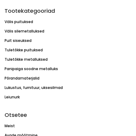
Tootekategooriad
Välis puituksed
Välis silemetalluksed
Puit siseuksed
Tuletõkke puituksed
Tuletõkke metalluksed
Panipaiga soodne metalluks
Põrandamaterjalid
Lukustus, furnituur, uksesilmad
Leiunurk
Otsetee
Meist
Avade mõõtmine