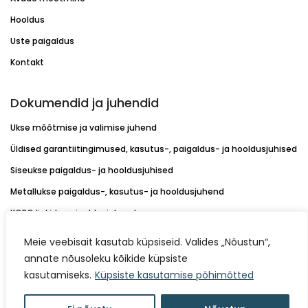
Hooldus
Uste paigaldus
Kontakt
Dokumendid ja juhendid
Ukse mõõtmise ja valimise juhend
Üldised garantiitingimused, kasutus-, paigaldus- ja hooldusjuhised
Siseukse paigaldus- ja hooldusjuhised
Metallukse paigaldus-, kasutus- ja hooldusjuhend
KORO linkide paigaldusjuhend
Värvikaardid
Meie veebisait kasutab küpsiseid. Valides „Nõustun“,
Müügitingimused
annate nõusoleku kõikide küpsiste
kasutamiseks.
Küpsiste kasutamise põhimõtted
Isikuandmete töötlemise kord
Küpsiste kasutamise põhimõtted