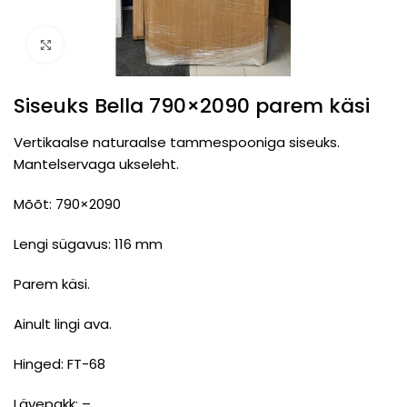
Click to enlarge
Siseuks Bella 790×2090 parem käsi
Vertikaalse naturaalse tammespooniga siseuks.
Mantelservaga ukseleht.
Mõõt: 790×2090
Lengi sügavus: 116 mm
Parem käsi.
Ainult lingi ava.
Hinged: FT-68
Lävepakk: –