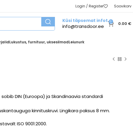
Login / Register
Soovikorv
Küsi täpsemat infot
0
0.00
€
info@transdoor.ee
jalid
Lukustus, furnituur, uksesilmad
Leiunurk
iis sobib DIN (Euroopa) ja Skandinaavia standardi
kantauguga kinnituskruvi. Lingikara paksus 8 mm.
stavalt ISO 9001:2000.