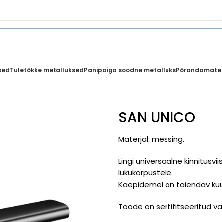
sed
Tuletõkke metalluksed
Panipaiga soodne metalluks
Põrandamater
SAN UNICO
Materjal: messing.
Lingi universaalne kinnitusv
lukukorpustele.
Käepidemel on täiendav kuus
Toode on sertifitseeritud va