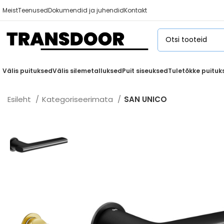
Meist
Teenused
Dokumendid ja juhendid
Kontakt
Välis puituksed
Välis silemetalluksed
Puit siseuksed
Tuletõkke puituk
Esileht
Kategoriseerimata
SAN UNICO