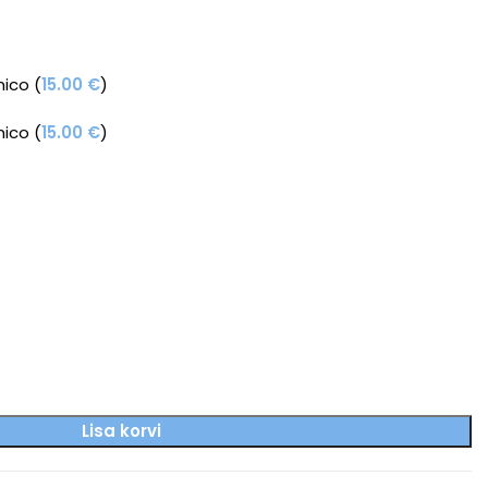
ico (
15.00
€
)
ico (
15.00
€
)
Lisa korvi