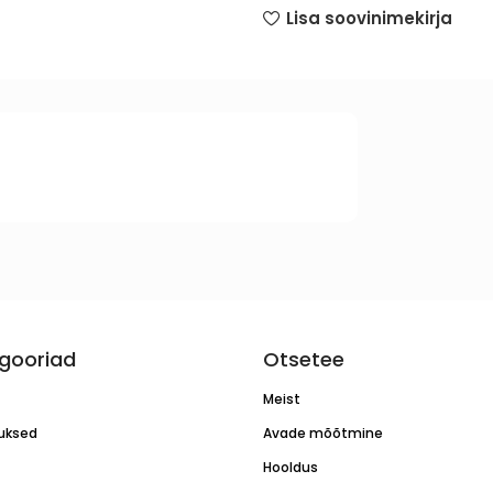
Lisa soovinimekirja
gooriad
Otsetee
Meist
luksed
Avade mõõtmine
Hooldus