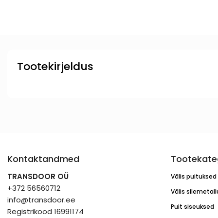
Tootekirjeldus
Kontaktandmed
Tootekate
TRANSDOOR OÜ
Välis puituksed
+372 56560712
Välis silemetal
info@transdoor.ee
Puit siseuksed
Registrikood 16991174