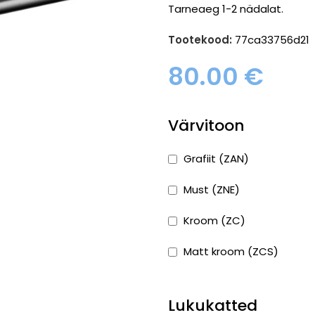
Tarneaeg 1-2 nädalat.
Tootekood:
77ca33756d21
80.00
€
Värvitoon
Grafiit (ZAN)
Must (ZNE)
Kroom (ZC)
Matt kroom (ZCS)
Lukukatted