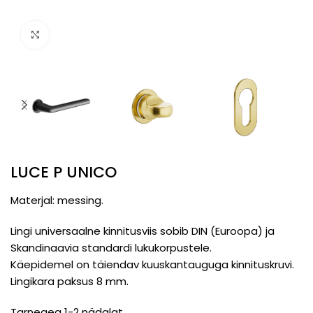
Click to enlarge
LUCE P UNICO
Materjal: messing.
Lingi universaalne kinnitusviis sobib DIN (Euroopa) ja
Skandinaavia standardi lukukorpustele.
Käepidemel on täiendav kuuskantauguga kinnituskruvi.
Lingikara paksus 8 mm.
Tarneaeg 1-2 nädalat.