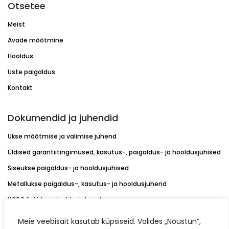
Otsetee
Meist
Avade mõõtmine
Hooldus
Uste paigaldus
Kontakt
Dokumendid ja juhendid
Ukse mõõtmise ja valimise juhend
Üldised garantiitingimused, kasutus-, paigaldus- ja hooldusjuhised
Siseukse paigaldus- ja hooldusjuhised
Metallukse paigaldus-, kasutus- ja hooldusjuhend
KORO linkide paigaldusjuhend
Värvikaardid
Meie veebisait kasutab küpsiseid. Valides „Nõustun“,