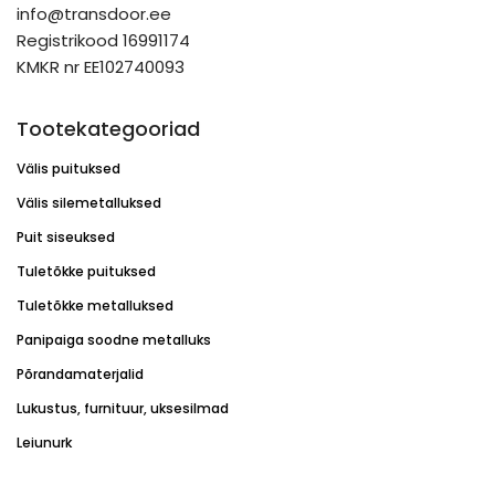
info@transdoor.ee
Registrikood 16991174
KMKR nr EE102740093
Tootekategooriad
Välis puituksed
Välis silemetalluksed
Puit siseuksed
Tuletõkke puituksed
Tuletõkke metalluksed
Panipaiga soodne metalluks
Põrandamaterjalid
Lukustus, furnituur, uksesilmad
Leiunurk