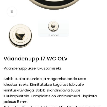
Click to enlarge
Väändenupp 17 WC OLV
Väändenupp ukse lukustamiseks.
Sobib tualettruumide ja magamistubade uste
lukustamiseks. Kinnitatakse kogu ust läbivate
kinnituskruvidega. Sobib skandinaavia tüüpi
lukukorpustele. Komplektis on kinnituskruvid. Lingikara
paksus 5 mm.