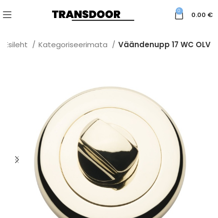
0
0.00
€
Esileht
Kategoriseerimata
Väändenupp 17 WC OLV