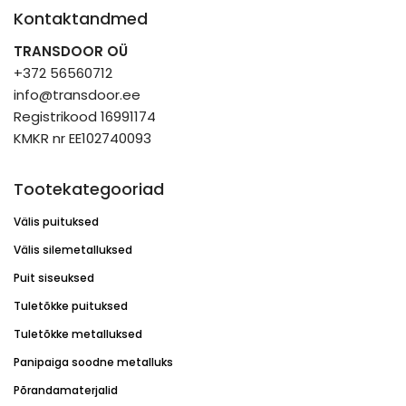
Kontaktandmed
TRANSDOOR OÜ
+372 56560712
info@transdoor.ee
Registrikood 16991174
KMKR nr EE102740093
Tootekategooriad
Välis puituksed
Välis silemetalluksed
Puit siseuksed
Tuletõkke puituksed
Tuletõkke metalluksed
Panipaiga soodne metalluks
Põrandamaterjalid