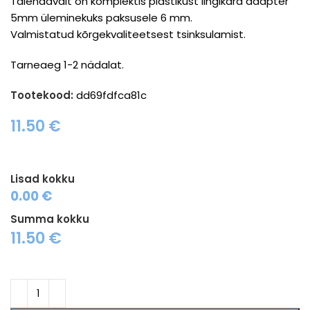
Täiendavalt on komplektis plastikust lingikara adapter
5mm üleminekuks paksusele 6 mm.
Valmistatud kõrgekvaliteetsest tsinksulamist.
Tarneaeg 1-2 nädalat.
Tootekood:
dd69fdfca81c
11.50
€
Lisad kokku
0.00 €
Summa kokku
11.50
€