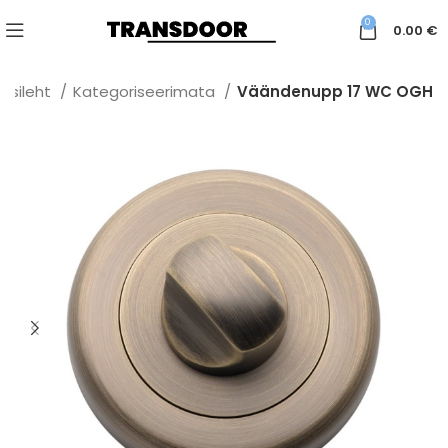
0
0.00
€
Esileht
Kategoriseerimata
Väändenupp 17 WC OGH