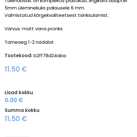
Täiendavalt on komplektis plastikust lingikara adapter
5mm üleminekuks paksusele 6 mm.
Valmistatud kõrgekvaliteetsest tsinksulamist.
Värvus: matt vana pronks
Tarneaeg 1-2 nädalat
Tootekood:
b2ff78d24aba
11.50
€
Lisad kokku
0.00 €
Summa kokku
11.50
€