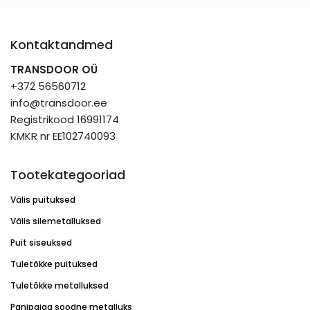
Kontaktandmed
TRANSDOOR OÜ
+372 56560712
info@transdoor.ee
Registrikood 16991174
KMKR nr EE102740093
Tootekategooriad
Välis puituksed
Välis silemetalluksed
Puit siseuksed
Tuletõkke puituksed
Tuletõkke metalluksed
Panipaiga soodne metalluks