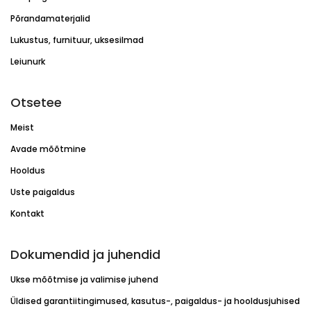
Põrandamaterjalid
Lukustus, furnituur, uksesilmad
Leiunurk
Otsetee
Meist
Avade mõõtmine
Hooldus
Uste paigaldus
Kontakt
Dokumendid ja juhendid
Ukse mõõtmise ja valimise juhend
Üldised garantiitingimused, kasutus-, paigaldus- ja hooldusjuhised