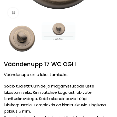
Click to enlarge
Väändenupp 17 WC OGH
Väändenupp ukse lukustamiseks.
Sobib tualettruumide ja magamistubade uste
lukustamiseks. Kinnitatakse kogu ust läbivate
kinnituskruvidega. Sobib skandinaavia tüüpi
lukukorpustele. Komplektis on kinnituskruvid. Lingikara
paksus 5 mm.