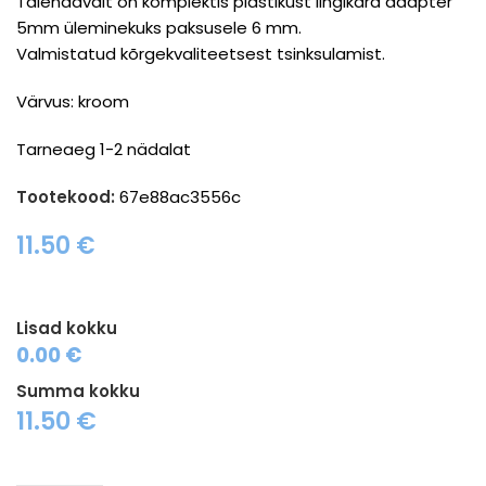
Täiendavalt on komplektis plastikust lingikara adapter
5mm üleminekuks paksusele 6 mm.
Valmistatud kõrgekvaliteetsest tsinksulamist.
Värvus: kroom
Tarneaeg 1-2 nädalat
Tootekood:
67e88ac3556c
11.50
€
Lisad kokku
0.00 €
Summa kokku
11.50
€