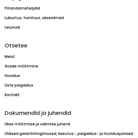
Põrandamaterjalid
Lukustus, furnituur, uksesilmad
Leiunurk
Otsetee
Meist
Avade mõõtmine
Hooldus
Uste paigaldus
Kontakt
Dokumendid ja juhendid
Ukse mõõtmise ja valimise juhend
Üldised garantiitingimused, kasutus-, paigaldus- ja hooldusjuhised