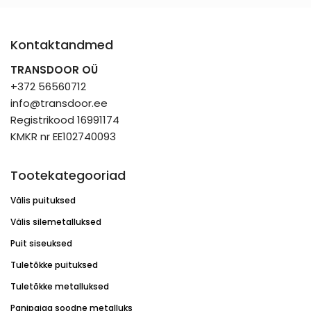
Kontaktandmed
TRANSDOOR OÜ
+372 56560712
info@transdoor.ee
Registrikood 16991174
KMKR nr EE102740093
Tootekategooriad
Välis puituksed
Välis silemetalluksed
Puit siseuksed
Tuletõkke puituksed
Tuletõkke metalluksed
Panipaiga soodne metalluks