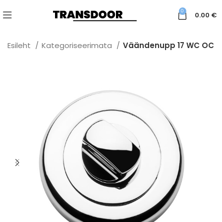
0
0.00
€
Esileht
Kategoriseerimata
Väändenupp 17 WC OC