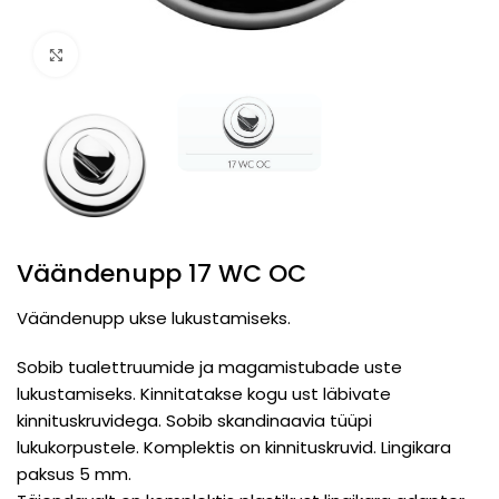
Click to enlarge
Väändenupp 17 WC OC
Väändenupp ukse lukustamiseks.
Sobib tualettruumide ja magamistubade uste
lukustamiseks. Kinnitatakse kogu ust läbivate
kinnituskruvidega. Sobib skandinaavia tüüpi
lukukorpustele. Komplektis on kinnituskruvid. Lingikara
paksus 5 mm.