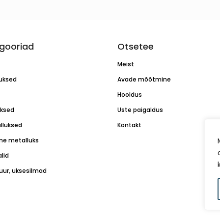
gooriad
Otsetee
Meist
luksed
Avade mõõtmine
Hooldus
uksed
Uste paigaldus
lluksed
Kontakt
ne metalluks
lid
tuur, uksesilmad