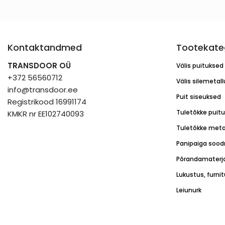
Kontaktandmed
Tootekate
TRANSDOOR OÜ
Välis puituksed
+372 56560712
Välis silemetal
info@transdoor.ee
Puit siseuksed
Registrikood 16991174
Tuletõkke puit
KMKR nr EE102740093
Tuletõkke meta
Panipaiga sood
Põrandamaterja
Lukustus, furni
Leiunurk