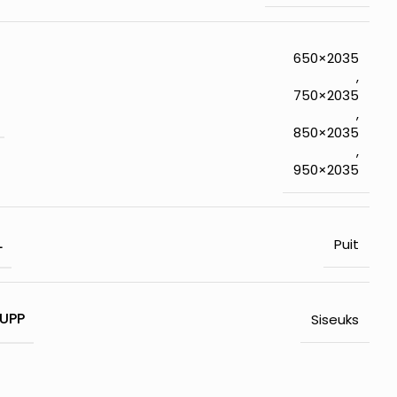
650×2035
,
750×2035
,
850×2035
,
950×2035
L
Puit
UPP
Siseuks