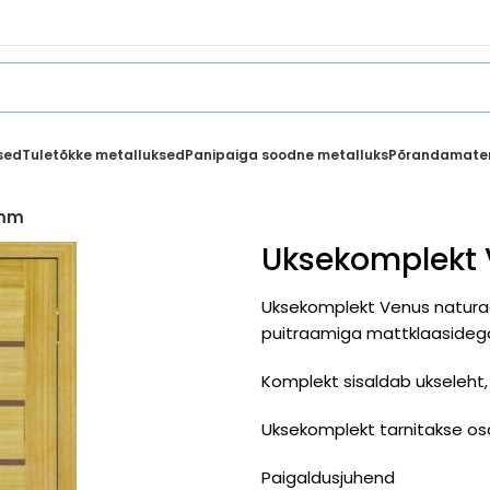
sed
Tuletõkke metalluksed
Panipaiga soodne metalluks
Põrandamater
amm
Uksekomplekt
Uksekomplekt Venus naturaal
puitraamiga mattklaasidega
Komplekt sisaldab ukseleht, u
Uksekomplekt tarnitakse osa
Paigaldusjuhend