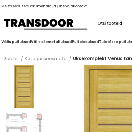
Meist
Teenused
Dokumendid ja juhendid
Kontakt
Välis puituksed
Välis silemetalluksed
Puit siseuksed
Tuletõkke puituk
Esileht
Kategoriseerimata
Uksekomplekt Venus t