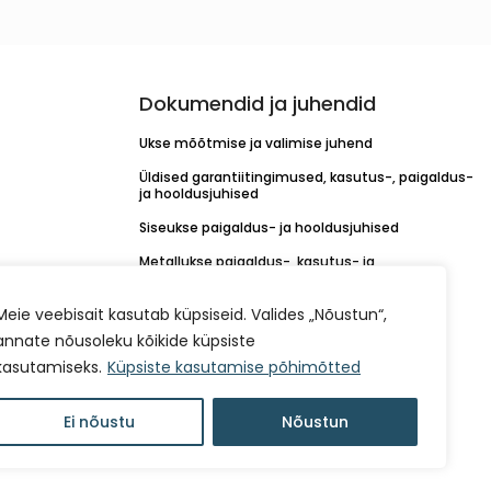
Dokumendid ja juhendid
Ukse mõõtmise ja valimise juhend
Üldised garantiitingimused, kasutus-, paigaldus-
ja hooldusjuhised
Siseukse paigaldus- ja hooldusjuhised
Metallukse paigaldus-, kasutus- ja
hooldusjuhend
KORO linkide paigaldusjuhend
Meie veebisait kasutab küpsiseid. Valides „Nõustun“,
annate nõusoleku kõikide küpsiste
Värvikaardid
kasutamiseks.
Küpsiste kasutamise põhimõtted
Müügitingimused
Isikuandmete töötlemise kord
Ei nõustu
Nõustun
Küpsiste kasutamise põhimõtted