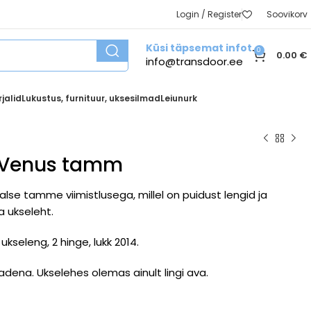
Login / Register
Soovikorv
Küsi täpsemat infot
0
0.00
€
info@transdoor.ee
jalid
Lukustus, furnituur, uksesilmad
Leiunurk
 Venus tamm
se tamme viimistlusega, millel on puidust lengid ja
 ukseleht.
kseleng, 2 hinge, lukk 2014.
dena. Ukselehes olemas ainult lingi ava.