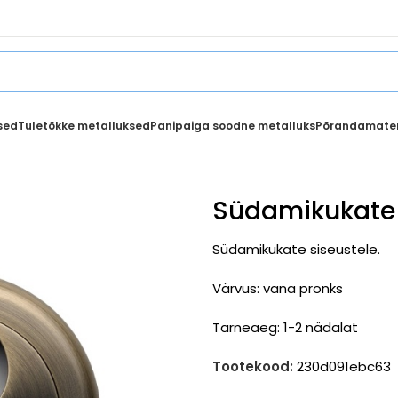
sed
Tuletõkke metalluksed
Panipaiga soodne metalluks
Põrandamater
Südamikukate 
Südamikukate siseustele.
Värvus: vana pronks
Tarneaeg: 1-2 nädalat
Tootekood:
230d091ebc63