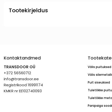
Tootekirjeldus
Kontaktandmed
Tootekate
TRANSDOOR OÜ
Välis puituksed
+372 56560712
Välis silemetal
info@transdoor.ee
Puit siseuksed
Registrikood 16991174
Tuletõkke puit
KMKR nr EE102740093
Tuletõkke meta
Panipaiga sood