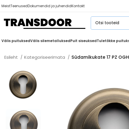
Meist
Teenused
Dokumendid ja juhendid
Kontakt
Välis puituksed
Välis silemetalluksed
Puit siseuksed
Tuletõkke puituk
Esileht
Kategoriseerimata
Südamikukate 17 PZ OGH