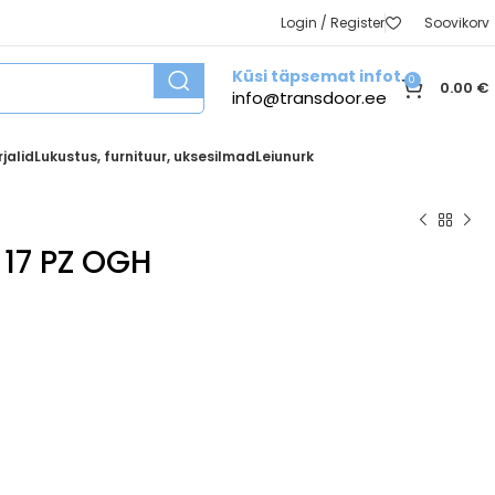
Login / Register
Soovikorv
Küsi täpsemat infot
0
0.00
€
info@transdoor.ee
jalid
Lukustus, furnituur, uksesilmad
Leiunurk
17 PZ OGH