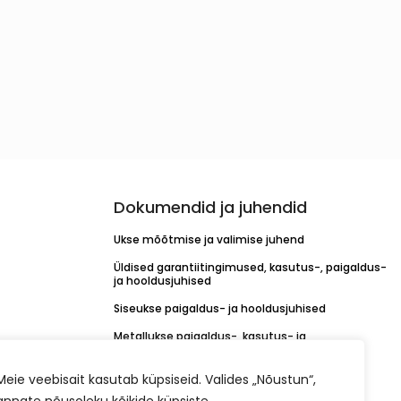
Dokumendid ja juhendid
Ukse mõõtmise ja valimise juhend
Üldised garantiitingimused, kasutus-, paigaldus-
ja hooldusjuhised
Siseukse paigaldus- ja hooldusjuhised
Metallukse paigaldus-, kasutus- ja
hooldusjuhend
KORO linkide paigaldusjuhend
Meie veebisait kasutab küpsiseid. Valides „Nõustun“,