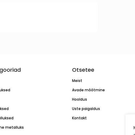
gooriad
Otsetee
Meist
luksed
Avade mõõtmine
Hooldus
uksed
Uste paigaldus
lluksed
Kontakt
ne metalluks