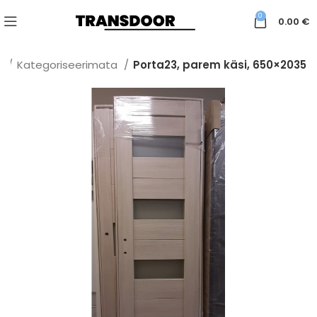
0
0.00
€
t
Kategoriseerimata
Porta23, parem käsi, 650×2035