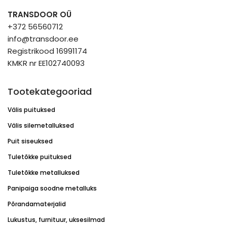
TRANSDOOR OÜ
+372 56560712
info@transdoor.ee
Registrikood 16991174
KMKR nr EE102740093
Tootekategooriad
Välis puituksed
Välis silemetalluksed
Puit siseuksed
Tuletõkke puituksed
Tuletõkke metalluksed
Panipaiga soodne metalluks
Põrandamaterjalid
Lukustus, furnituur, uksesilmad