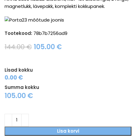
magnetlukk, lävepakk, komplekti kokkupanek.
Tootekood:
78b7b7256ad9
Original
Current
144.00
€
105.00
€
price
price
was:
is:
144.00 €.
105.00 €.
Lisad kokku
0.00 €
Summa kokku
105.00
€
Lisa korvi