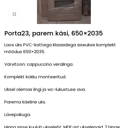
Click to enlarge
Porta23, parem käsi, 650×2035
Laos üks PVC-kattega klaasidega siseukse komplekt
mõõdus 650×2035.
Värvitoon: cappuccino veralinga.
Komplekt kokku monteeritud.
Uksel olemas lingi ja wc-lukustuse ava.
Parema käeline uks.
Lävepakuga.
Hinna sisse kuulub ukseleht, MDF-ist ukselengid, 2 hinge,