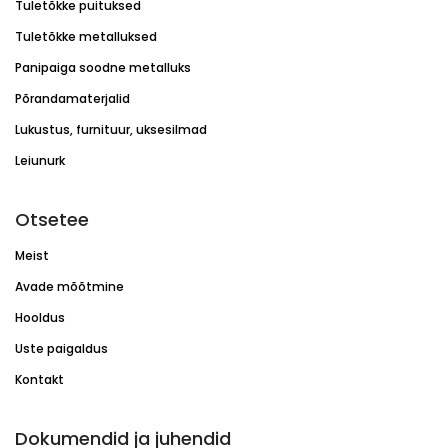
Tuletõkke puituksed
Tuletõkke metalluksed
Panipaiga soodne metalluks
Põrandamaterjalid
Lukustus, furnituur, uksesilmad
Leiunurk
Otsetee
Meist
Avade mõõtmine
Hooldus
Uste paigaldus
Kontakt
Dokumendid ja juhendid