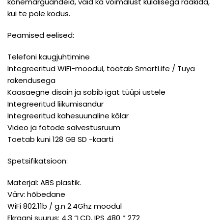
kõnemärguandeid, vaid ka võimalust külalisega rääkida,
kui te pole kodus.
Peamised eelised:
Telefoni kaugjuhtimine
Integreeritud WiFi-moodul, töötab SmartLife / Tuya
rakendusega
Kaasaegne disain ja sobib igat tüüpi ustele
Integreeritud liikumisandur
Integreeritud kahesuunaline kõlar
Video ja fotode salvestusruum
Toetab kuni 128 GB SD -kaarti
Spetsifikatsioon:
Materjal: ABS plastik.
Värv: hõbedane
WiFi 802.11b / g.n 2.4Ghz moodul
Ekraani suurus: 4,3 “LCD, IPS 480 * 272