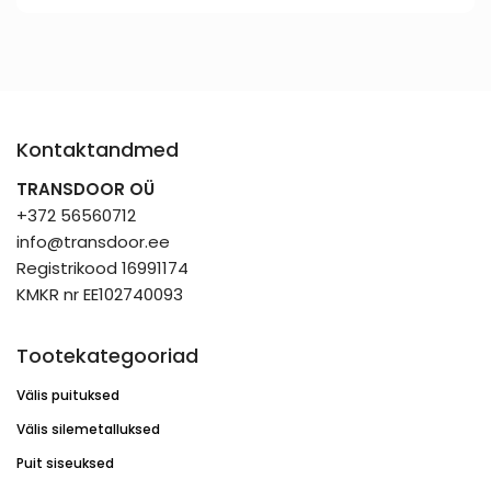
Kontaktandmed
TRANSDOOR OÜ
+372 56560712
info@transdoor.ee
Registrikood 16991174
KMKR nr EE102740093
Tootekategooriad
Välis puituksed
Välis silemetalluksed
Puit siseuksed