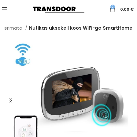
0
0.00
€
seerimata
Nutikas uksekell koos WiFi-ga SmartHome