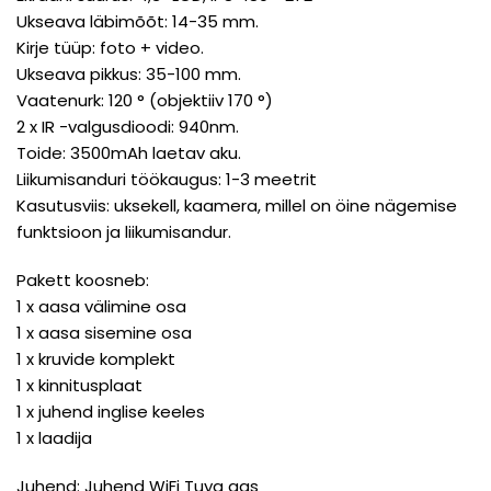
Ukseava läbimõõt: 14-35 mm.
Kirje tüüp: foto + video.
Ukseava pikkus: 35-100 mm.
Vaatenurk: 120 ° (objektiiv 170 °)
2 x IR -valgusdioodi: 940nm.
Toide: 3500mAh laetav aku.
Liikumisanduri töökaugus: 1-3 meetrit
Kasutusviis: uksekell, kaamera, millel on öine nägemise
funktsioon ja liikumisandur.
Pakett koosneb:
1 x aasa välimine osa
1 x aasa sisemine osa
1 x kruvide komplekt
1 x kinnitusplaat
1 x juhend inglise keeles
1 x laadija
Juhend: Juhend WiFi Tuya aas