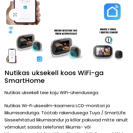
Click to enlarge
Nutikas uksekell koos WiFi-ga
SmartHome
Nutikas uksekell teie koju WiFi-ühendusega
Nutikas Wi-Fi uksesilm-kaamera LCD-monitori ja
liikumisanduriga. Töötab rakendusega Tuya / SmartLife.
Sisseehitatud liikumisandur ja kõlar pakuvad mitte ainult
võimalust saada telefonist liikumis- või