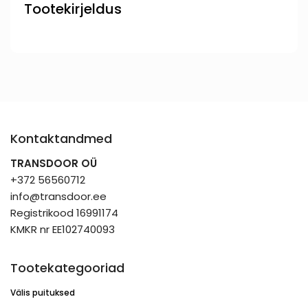
Tootekirjeldus
Kontaktandmed
TRANSDOOR OÜ
+372 56560712
info@transdoor.ee
Registrikood 16991174
KMKR nr EE102740093
Tootekategooriad
Välis puituksed