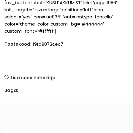
[av_button label=’KÜSI PAKKUMIST’ link=’page,1986′
link_target=” size=’large’ position=’left’ icon
select=’yes’ icon=’ue835′ font=’entypo-fontello’
color=’theme-color’ custom_bg=’#444444′
custom_font=’#ffffff’]
Tootekood:
19fa9073cec7
Lisa soovinimekirja
Jaga: