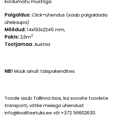
kordumatu mustriga.
Paigaldus:
Click
–
ühendus (saab paigaldada
ühekaupa)
Mõõdud:
14x193x2245 mm,
2
Pakis:
2,6m
Tootjamaa
: Austria
NB!
Müük ainult täispakendites.
Toode asub Tallinna laos, kui soovite toodete
transporti, võtke meiega ühendust
info@kvaliteetuks.ee või +372 56602630.