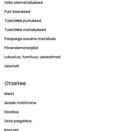
Välis silemetalluksed
Puit siseuksed
Tuletõkke puituksed
Tuletõkke metalluksed
Panipaiga soodne metalluks
Põrandamaterjalid
Lukustus, furnituur, uksesilmad
Leiunurk
Otsetee
Meist
Avade mõõtmine
Hooldus
Uste paigaldus
Kontakt