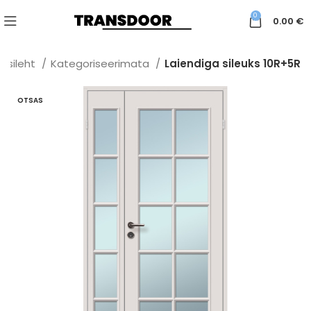
0
0.00
€
Esileht
Kategoriseerimata
Laiendiga sileuks 10R+5R
OTSAS