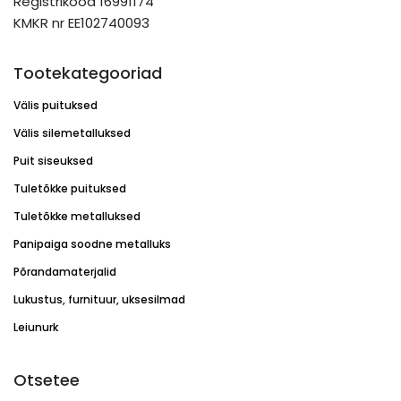
Registrikood 16991174
KMKR nr EE102740093
Tootekategooriad
Välis puituksed
Välis silemetalluksed
Puit siseuksed
Tuletõkke puituksed
Tuletõkke metalluksed
Panipaiga soodne metalluks
Põrandamaterjalid
Lukustus, furnituur, uksesilmad
Leiunurk
Otsetee