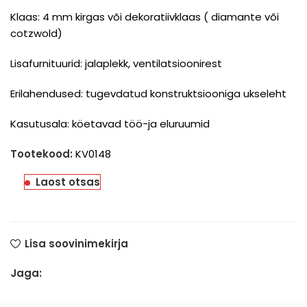
Klaas: 4 mm kirgas või dekoratiivklaas ( diamante või
cotzwold)
Lisafurnituurid: jalaplekk, ventilatsioonirest
Erilahendused: tugevdatud konstruktsiooniga ukseleht
Kasutusala: köetavad töö-ja eluruumid
Tootekood:
KV0148
Laost otsas
Lisa soovinimekirja
Jaga: