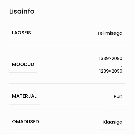
Lisainfo
LAOSEIS
Tellimisega
1339×2090
MÕÕDUD
,
1239×2090
MATERJAL
Puit
OMADUSED
Klaasiga