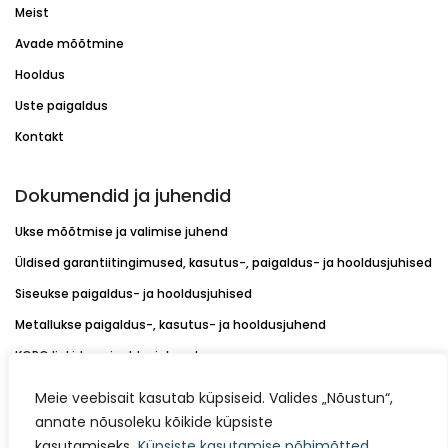
Meist
Avade mõõtmine
Hooldus
Uste paigaldus
Kontakt
Dokumendid ja juhendid
Ukse mõõtmise ja valimise juhend
Üldised garantiitingimused, kasutus-, paigaldus- ja hooldusjuhised
Siseukse paigaldus- ja hooldusjuhised
Metallukse paigaldus-, kasutus- ja hooldusjuhend
KORO linkide paigaldusjuhend
Värvikaardid
Meie veebisait kasutab küpsiseid. Valides „Nõustun“,
Müügitingimused
annate nõusoleku kõikide küpsiste
kasutamiseks.
Küpsiste kasutamise põhimõtted