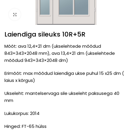
Click to enlarge
Laiendiga sileuks 10R+5R
Mõõt: ava 12,4×21 dm (ukselehtede mõõdud
843+343×2048 mm), ava 13,4×21 dm (ukselehtede
mõõdud 943+343×2048 dm)
Erimõõt: max mõõdud laiendiga ukse puhul 15 x25 dm (
laius x kõrgus)
Ukseleht: mantelservaga sile ukseleht paksusega 40
mm
Lukukorpus: 2014
Hinged: FT-65 hülss