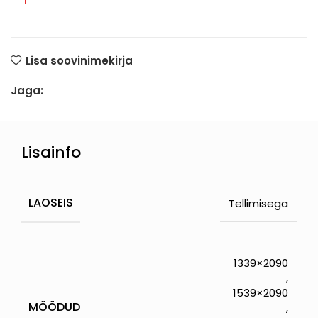
Lisa soovinimekirja
Jaga:
Lisainfo
LAOSEIS
Tellimisega
1339×2090
,
1539×2090
MÕÕDUD
,