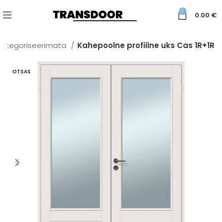
0
0.00
€
Kategoriseerimata
Kahepoolne profiilne uks Cas 1R+1R
OTSAS