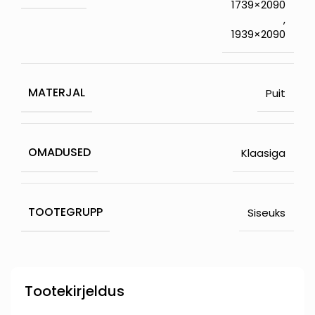
1739×2090
,
1939×2090
MATERJAL
Puit
OMADUSED
Klaasiga
TOOTEGRUPP
Siseuks
Tootekirjeldus