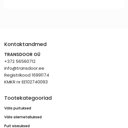
Kontaktandmed
TRANSDOOR OÜ
+372 56560712
info@transdoor.ee
Registrikood 16991174
KMKR nr EE102740093
Tootekategooriad
Välis puituksed
Välis silemetalluksed
Puit siseuksed