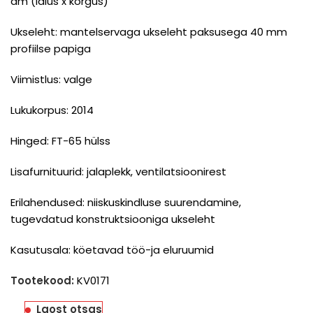
dm (laius x kõrgus)
Ukseleht: mantelservaga ukseleht paksusega 40 mm
profiilse papiga
Viimistlus: valge
Lukukorpus: 2014
Hinged: FT-65 hülss
Lisafurnituurid: jalaplekk, ventilatsioonirest
Erilahendused: niiskuskindluse suurendamine,
tugevdatud konstruktsiooniga ukseleht
Kasutusala: köetavad töö-ja eluruumid
Tootekood:
KV0171
Laost otsas