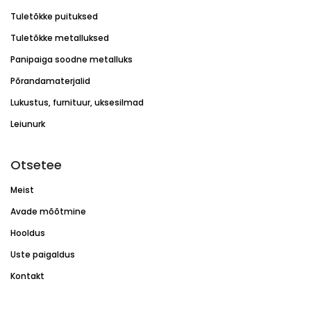
Tuletõkke puituksed
Tuletõkke metalluksed
Panipaiga soodne metalluks
Põrandamaterjalid
Lukustus, furnituur, uksesilmad
Leiunurk
Otsetee
Meist
Avade mõõtmine
Hooldus
Uste paigaldus
Kontakt