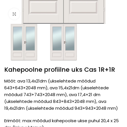
Click to enlarge
Kahepoolne profiilne uks Cas 1R+1R
Mõõt: ava 13,4x21dm (ukselehtede mõõdud
643+643×2048 mm), ava 15,4x21dm (ukselehtede
mõõdud 743+743×2048 mm), ava 17,4×21 dm
(ukselehtede mõõdud 843+843×2048 mm), ava
19,4x21dm (ukselehtede mõõdud 943+943×2048 mm)
Erimõõt: max mõõdud kahepoolse ukse puhul 20,4 x 25