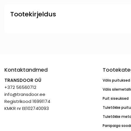
Tootekirjeldus
Kontaktandmed
Tootekate
TRANSDOOR OÜ
Välis puituksed
+372 56560712
Välis silemetal
info@transdoor.ee
Puit siseuksed
Registrikood 16991174
Tuletõkke puit
KMKR nr EE102740093
Tuletõkke meta
Panipaiga sood