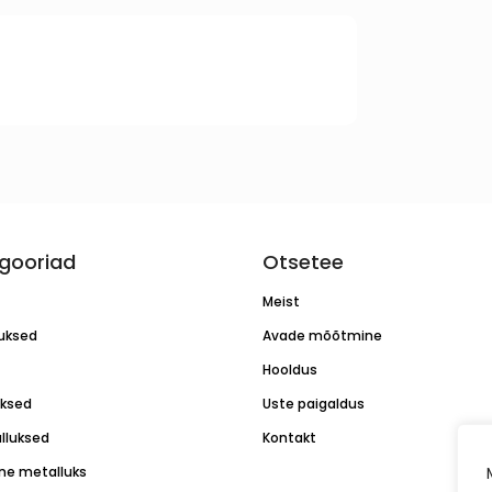
gooriad
Otsetee
Meist
luksed
Avade mõõtmine
Hooldus
uksed
Uste paigaldus
lluksed
Kontakt
ne metalluks