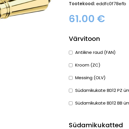
Tootekood:
eddfc0f78efb
61.00
€
Värvitoon
Antiikne raud (FAN)
Kroom (ZC)
Messing (OLV)
Südamikukate BD12 PZ üm
Südamikukate BD12 BB üm
Südamikukatted