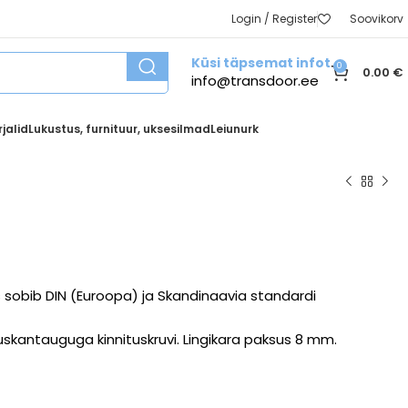
Login / Register
Soovikorv
Küsi täpsemat infot
0
0.00
€
info@transdoor.ee
jalid
Lukustus, furnituur, uksesilmad
Leiunurk
iis sobib DIN (Euroopa) ja Skandinaavia standardi
kantauguga kinnituskruvi. Lingikara paksus 8 mm.