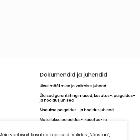
Dokumendid ja juhendid
Ukse mõõtmise ja valimise juhend
Üldised garantiitingimused, kasutus-, paigaldus-
ja hooldusjuhised
Siseukse paigaldus- ja hooldusjuhised
Metallukse paigaldus-, kasutus- ja
hooldusjuhend
KORO linkide paigaldusjuhend
Meie veebisait kasutab küpsiseid. Valides „Nõustun“,