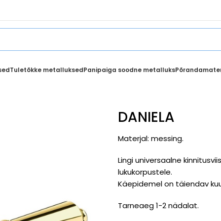
sed
Tuletõkke metalluksed
Panipaiga soodne metalluks
Põrandamater
DANIELA
Materjal: messing.
Lingi universaalne kinnitusv
lukukorpustele.
Käepidemel on täiendav kuus
Tarneaeg 1-2 nädalat.