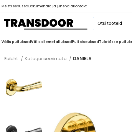
Meist
Teenused
Dokumendid ja juhendid
Kontakt
Välis puituksed
Välis silemetalluksed
Puit siseuksed
Tuletõkke puituk
Esileht
Kategoriseerimata
DANIELA