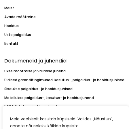
Meist
Avade mõõtmine
Hooldus
Uste paigaldus
Kontakt
Dokumendid ja juhendid
Ukse mõõtmise ja valimise juhend
Üldised garantiitingimused, kasutus-, paigaldus- ja hooldusjuhised
Siseukse paigaldus- ja hooldusjuhised
Metallukse paigaldus-, kasutus- ja hooldusjuhend
KORO linkide paigaldusjuhend
Värvikaardid
Meie veebisait kasutab küpsiseid. Valides „Nõustun“,
Müügitingimused
annate nõusoleku kõikide küpsiste