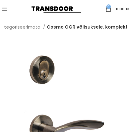
0
0.00
€
Kategoriseerimata
Cosmo OGR välisuksele, komplekt