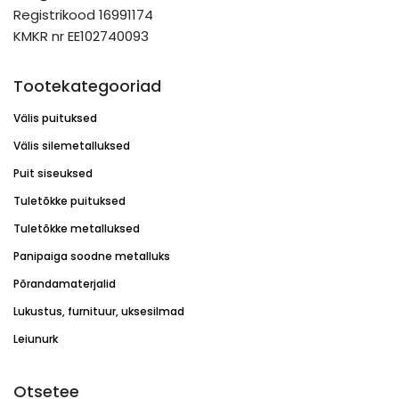
Registrikood 16991174
KMKR nr EE102740093
Tootekategooriad
Välis puituksed
Välis silemetalluksed
Puit siseuksed
Tuletõkke puituksed
Tuletõkke metalluksed
Panipaiga soodne metalluks
Põrandamaterjalid
Lukustus, furnituur, uksesilmad
Leiunurk
Otsetee