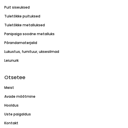
Puit siseuksed
Tuletõkke puituksed
Tuletõkke metalluksed
Panipaiga soodne metalluks
Põrandamaterjalid
Lukustus, furnituur, uksesilmad
Leiunurk
Otsetee
Meist
Avade mõõtmine
Hooldus
Uste paigaldus
Kontakt