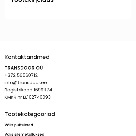
Kontaktandmed
TRANSDOOR OÜ
+372 56560712
info@transdoor.ee
Registrikood 16991174
KMKR nr EE102740093
Tootekategooriad
Välis puituksed
Välis silemetalluksed