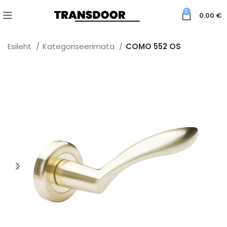
0
0.00
€
Esileht
Kategoriseerimata
COMO 552 OS