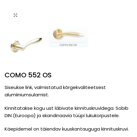
Click to enlarge
COMO 552 OS
Siseukse link, valmistatud kõrgekvaliteetsest
alumiiniumsulamist.
Kinnitatakse kogu ust läbivate kinnituskruvidega. Sobib
DIN (Euroopa) ja skandinaavia tüüpi lukukorpustele.
Käepidemel on täiendav kuuskantauguga kinnituskruvi.