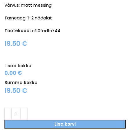
Värvus: matt messing
Tarneaeg: 1-2 nädalat
Tootekood:
cf10fed1c744
19.50
€
Lisad kokku
0.00 €
Summa kokku
19.50
€
Lisa korvi