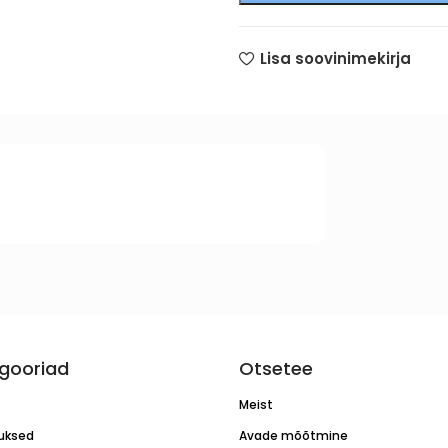
Lisa soovinimekirja
gooriad
Otsetee
Meist
luksed
Avade mõõtmine