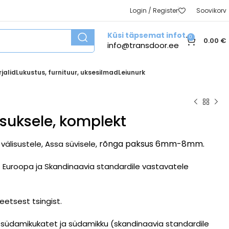
Login / Register
Soovikorv
Küsi täpsemat infot
0
0.00
€
info@transdoor.ee
jalid
Lukustus, furnituur, uksesilmad
Leiunurk
suksele, komplekt
rõnga paksus 6mm-8mm.
välisustele, Assa süvisele,
 Euroopa ja Skandinaavia standardile vastavatele
eetsest tsingist.
i, südamikukatet ja südamikku (skandinaavia standardile