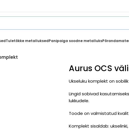
sed
Tuletõkke metalluksed
Panipaiga soodne metalluks
Põrandamater
komplekt
Aurus OCS väli
Ukseluku komplekt on sobilik 
Lingid sobivad kasutamiseks
lukkudele.
Toode on valmistatud kvalit
Komplekt sisaldab: ukselink