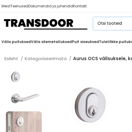
Meist
Teenused
Dokumendid ja juhendid
Kontakt
Välis puituksed
Välis silemetalluksed
Puit siseuksed
Tuletõkke puituk
Esileht
Kategoriseerimata
Aurus OCS välisuksele, 