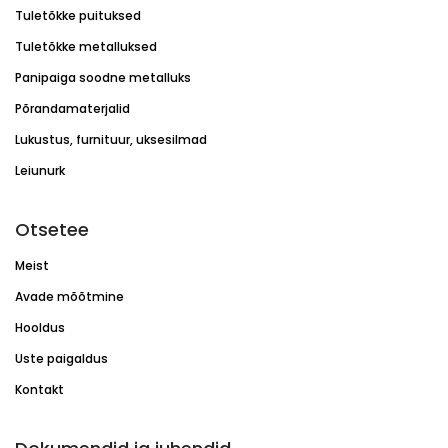
Tuletõkke puituksed
Tuletõkke metalluksed
Panipaiga soodne metalluks
Põrandamaterjalid
Lukustus, furnituur, uksesilmad
Leiunurk
Otsetee
Meist
Avade mõõtmine
Hooldus
Uste paigaldus
Kontakt