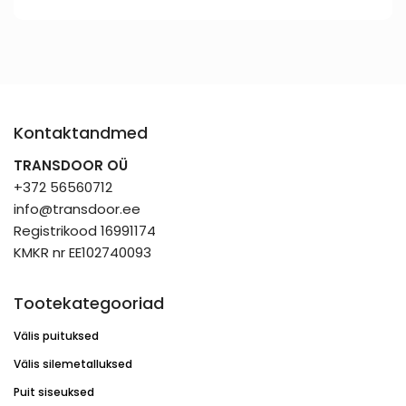
Kontaktandmed
TRANSDOOR OÜ
+372 56560712
info@transdoor.ee
Registrikood 16991174
KMKR nr EE102740093
Tootekategooriad
Välis puituksed
Välis silemetalluksed
Puit siseuksed