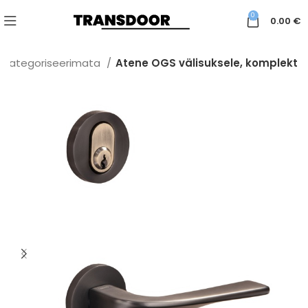
0
0.00
€
Kategoriseerimata
Atene OGS välisuksele, komplekt